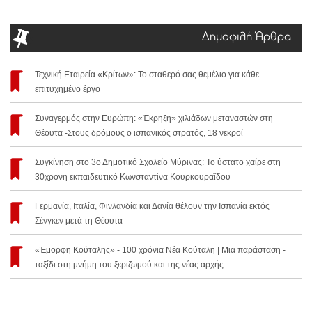
Δημοφιλή Άρθρα
Τεχνική Εταιρεία «Κρίτων»: Το σταθερό σας θεμέλιο για κάθε
επιτυχημένο έργο
Συναγερμός στην Ευρώπη: «Έκρηξη» χιλιάδων μεταναστών στη
Θέουτα -Στους δρόμους ο ισπανικός στρατός, 18 νεκροί
Συγκίνηση στο 3ο Δημοτικό Σχολείο Μύρινας: Το ύστατο χαίρε στη
30χρονη εκπαιδευτικό Κωνσταντίνα Κουρκουραΐδου
Γερμανία, Ιταλία, Φινλανδία και Δανία θέλουν την Ισπανία εκτός
Σένγκεν μετά τη Θέουτα
«Έμορφη Κούταλης» - 100 χρόνια Νέα Κούταλη | Μια παράσταση -
ταξίδι στη μνήμη του ξεριζωμού και της νέας αρχής