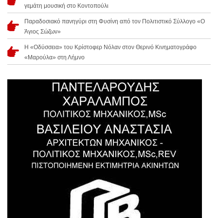
γεμάτη μουσική στο Κοντοπούλι
Παραδοσιακό πανηγύρι στη Φυσίνη από τον Πολιτιστικό Σύλλογο «Ο
Άγιος Σώζων»
Η «Οδύσσεια» του Κρίστοφερ Νόλαν στον Θερινό Κινηματογράφο
«Μαρούλα» στη Λήμνο