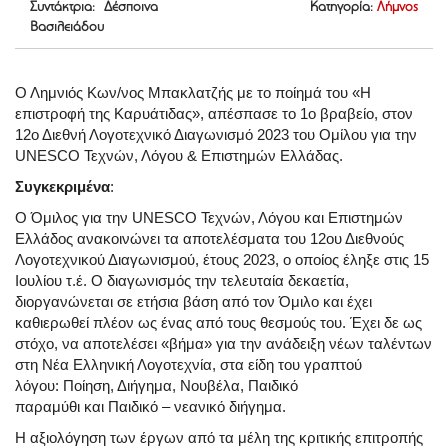
Συντάκτρια: Δέσποινα
Κατηγορία:
Λήμνος
Βασιλειάδου
Ο Λημνιός Κων/νος Μπακλατζής με το ποίημά του «Η
επιστροφή της Καρυάτιδας», απέσπασε το 1ο βραβείο, στον
12ο Διεθνή Λογοτεχνικό Διαγωνισμό 2023 του Ομίλου για την
UNESCO Τεχνών, Λόγου & Επιστημών Ελλάδας.
Συγκεκριμένα
:
Ο Όμιλος για την UNESCO Τεχνών, Λόγου και Επιστημών
Ελλάδος ανακοινώνει τα αποτελέσματα του 12ου Διεθνούς
Λογοτεχνικού Διαγωνισμού, έτους 2023, ο οποίος έληξε στις 15
Ιουλίου τ.έ. Ο διαγωνισμός την τελευταία δεκαετία,
διοργανώνεται σε ετήσια βάση από τον Όμιλο και έχει
καθιερωθεί πλέον ως ένας από τους θεσμούς του. Έχει δε ως
στόχο, να αποτελέσει «βήμα» για την ανάδειξη νέων ταλέντων
στη Νέα Ελληνική Λογοτεχνία, στα είδη του γραπτού
λόγου:
Ποίηση, Διήγημα
,
Νουβέλα
,
Παιδικό
παραμύθι
και
Παιδικό – νεανικό διήγημα.
Η αξιολόγηση των έργων από τα μέλη της κριτικής επιτροπής