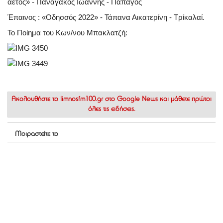
αετός»
-
Παναγάκος Ιωάννης
- Παπάγος
Έπαινος :
«Οδησσός 2022»
-
Τάπανα Αικατερίνη
- Τρίκαλαί.
Το Ποίημα του Κων/νου Μπακλατζή:
Ακολουθήστε το
limnosfm100.gr στο Google News
και μάθετε πρώτοι
όλες τις ειδήσεις.
Μοιραστείτε το