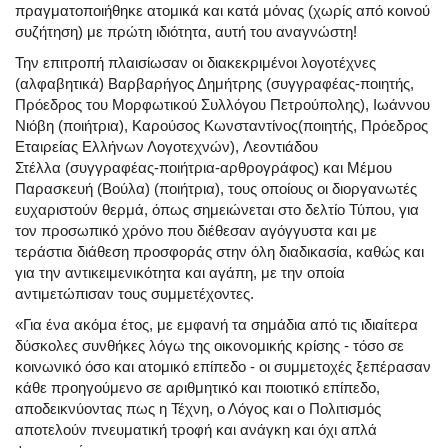
πραγματοποιήθηκε ατομικά και κατά μόνας (χωρίς από κοινού
συζήτηση) με πρώτη ιδιότητα, αυτή του αναγνώστη!
Την επιτροπή πλαισίωσαν οι διακεκριμένοι λογοτέχνες
(αλφαβητικά)
Βαρβαρήγος Δημήτρης
(
συγγραφέας-ποιητής,
Πρόεδρος του Μορφωτικού Συλλόγου Πετρούπολης)
,
Ιωάννου
Νιόβη
(ποιήτρια),
Καρούσος Κωνσταντίνος
(ποιητής, Πρόεδρος
Εταιρείας Ελλήνων Λογοτεχνών),
Λεοντιάδου
Στέλλα
(συγγραφέας-ποιήτρια-αρθρογράφος) και
Μέμου
Παρασκευή (Βούλα)
(ποιήτρια), τους οποίους οι διοργανωτές
ευχαριστούν θερμά, όπως σημειώνεται στο δελτίο Τύπου, για
τον προσωπικό χρόνο που διέθεσαν αγόγγυστα και με
τεράστια διάθεση προσφοράς στην όλη διαδικασία, καθώς και
για την αντικειμενικότητα και αγάπη, με την οποία
αντιμετώπισαν τους συμμετέχοντες.
«Για ένα ακόμα έτος, με εμφανή τα σημάδια από τις ιδιαίτερα
δύσκολες συνθήκες λόγω της οικονομικής κρίσης - τόσο σε
κοινωνικό όσο και ατομικό επίπεδο - οι συμμετοχές ξεπέρασαν
κάθε προηγούμενο σε αριθμητικό και ποιοτικό επίπεδο,
αποδεικνύοντας πως η Τέχνη, ο Λόγος και ο Πολιτισμός
αποτελούν πνευματική τροφή και ανάγκη και όχι απλά