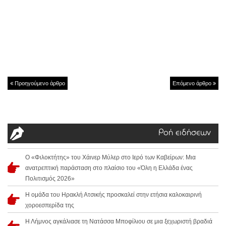
Προηγούμενο άρθρο
Επόμενο άρθρο
Ροή ειδήσεων
Ο «Φιλοκτήτης» του Χάινερ Μύλερ στο Ιερό των Καβείρων: Μια
ανατρεπτική παράσταση στο πλαίσιο του «Όλη η Ελλάδα ένας
Πολιτισμός 2026»
Η ομάδα του Ηρακλή Ατσικής προσκαλεί στην ετήσια καλοκαιρινή
χοροεσπερίδα της
Η Λήμνος αγκάλιασε τη Νατάσσα Μποφίλιου σε μια ξεχωριστή βραδιά