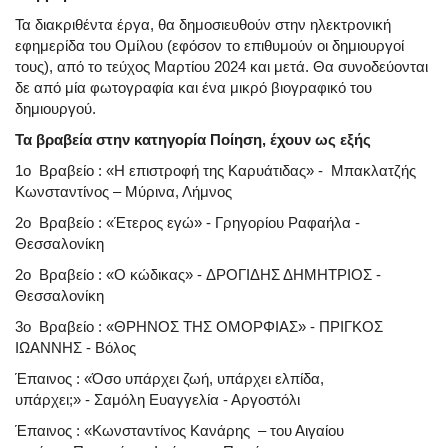
Τα διακριθέντα έργα, θα δημοσιευθούν στην ηλεκτρονική
εφημερίδα του Ομίλου (εφόσον το επιθυμούν οι δημιουργοί
τους), από το τεύχος Μαρτίου 2024 και μετά. Θα συνοδεύονται
δε από μία φωτογραφία και ένα μικρό βιογραφικό του
δημιουργού.
Τα βραβεία στην κατηγορία Ποίηση, έχουν ως εξής
1ο Βραβείο :
«Η επιστροφή της Καρυάτιδας»
-
Μπακλατζής
Κωνσταντίνος
– Μύρινα, Λήμνος
2ο Βραβείο :
«Έτερος εγώ»
-
Γρηγορίου Ραφαήλα
-
Θεσσαλονίκη
2ο Βραβείο :
«Ο κώδικας»
-
ΔΡΟΓΙΔΗΣ ΔΗΜΗΤΡΙΟΣ
-
Θεσσαλονίκη
3ο Βραβείο :
«ΘΡΗΝΟΣ ΤΗΣ ΟΜΟΡΦΙΑΣ»
-
ΠΡΙΓΚΟΣ
ΙΩΑΝΝΗΣ
- Βόλος
Έπαινος :
«Όσο υπάρχει ζωή, υπάρχει ελπίδα,
υπάρχει;»
-
Σαμόλη Ευαγγελία
- Αργοστόλι
Έπαινος :
«Κωνσταντίνος Κανάρης – του Αιγαίου