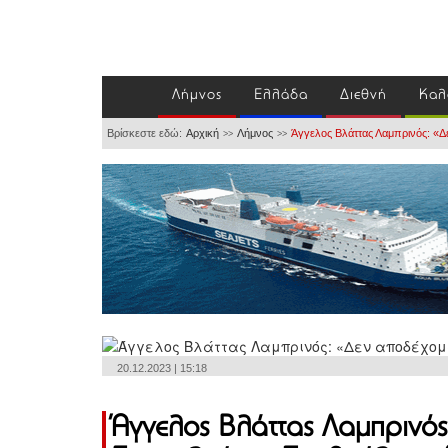
Λήμνος
Ελλάδα
Διεθνή
Καλ
Βρίσκεστε εδώ:
Αρχική
Λήμνος
Άγγελος Βλάττας Λαμπρινός: «Δ
>>
>>
20.12.2023 | 15:18
Άγγελος Βλάττας Λαμπρινός