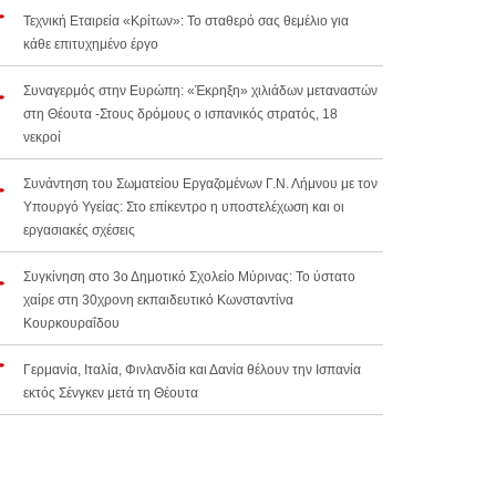
Τεχνική Εταιρεία «Κρίτων»: Το σταθερό σας θεμέλιο για
κάθε επιτυχημένο έργο
Συναγερμός στην Ευρώπη: «Έκρηξη» χιλιάδων μεταναστών
στη Θέουτα -Στους δρόμους ο ισπανικός στρατός, 18
νεκροί
Συνάντηση του Σωματείου Εργαζομένων Γ.Ν. Λήμνου με τον
Υπουργό Υγείας: Στο επίκεντρο η υποστελέχωση και οι
εργασιακές σχέσεις
Συγκίνηση στο 3ο Δημοτικό Σχολείο Μύρινας: Το ύστατο
χαίρε στη 30χρονη εκπαιδευτικό Κωνσταντίνα
Κουρκουραΐδου
Γερμανία, Ιταλία, Φινλανδία και Δανία θέλουν την Ισπανία
εκτός Σένγκεν μετά τη Θέουτα