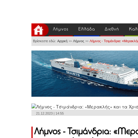
Λήμνος
Ελλάδα
Διεθνή
Καλ
Βρίσκεστε εδώ:
Αρχική
Λήμνος
Λήμνος - Τσιμάνδρια: «Μερακλής
>>
>>
21.12.2023 | 14:55
Λήμνος - Τσιμάνδρια: «Μερα