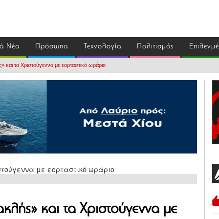
ά Νέα
Πρόσωπα
Τεχνολογία
Πολιτισμός
Επιλεγμ
» και τα Χριστούγεννα με εορταστικό ωράριο
κλής» και τα Χριστούγεννα με