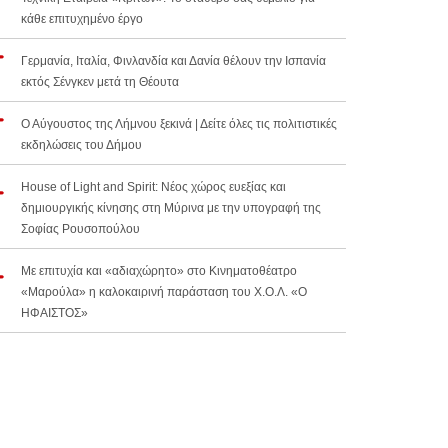
κάθε επιτυχημένο έργο
Γερμανία, Ιταλία, Φινλανδία και Δανία θέλουν την Ισπανία
εκτός Σένγκεν μετά τη Θέουτα
Ο Αύγουστος της Λήμνου ξεκινά | Δείτε όλες τις πολιτιστικές
εκδηλώσεις του Δήμου
House of Light and Spirit: Νέος χώρος ευεξίας και
δημιουργικής κίνησης στη Μύρινα με την υπογραφή της
Σοφίας Ρουσοπούλου
Με επιτυχία και «αδιαχώρητο» στο Κινηματοθέατρο
«Μαρούλα» η καλοκαιρινή παράσταση του Χ.Ο.Λ. «Ο
ΗΦΑΙΣΤΟΣ»