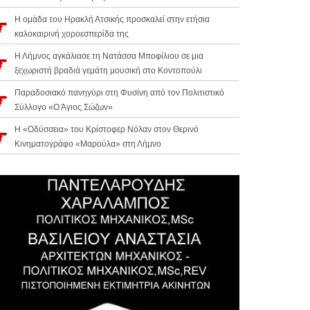
Η ομάδα του Ηρακλή Ατσικής προσκαλεί στην ετήσια
καλοκαιρινή χοροεσπερίδα της
Η Λήμνος αγκάλιασε τη Νατάσσα Μποφίλιου σε μια
ξεχωριστή βραδιά γεμάτη μουσική στο Κοντοπούλι
Παραδοσιακό πανηγύρι στη Φυσίνη από τον Πολιτιστικό
Σύλλογο «Ο Άγιος Σώζων»
Η «Οδύσσεια» του Κρίστοφερ Νόλαν στον Θερινό
Κινηματογράφο «Μαρούλα» στη Λήμνο