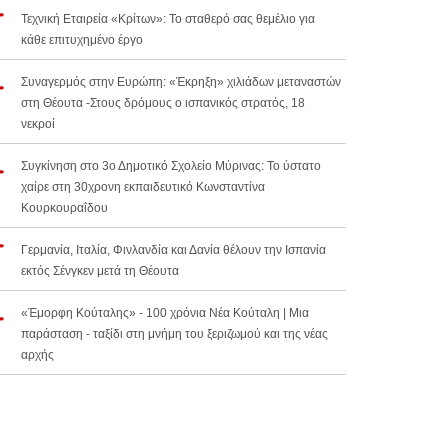
Τεχνική Εταιρεία «Κρίτων»: Το σταθερό σας θεμέλιο για
κάθε επιτυχημένο έργο
Συναγερμός στην Ευρώπη: «Έκρηξη» χιλιάδων μεταναστών
στη Θέουτα -Στους δρόμους ο ισπανικός στρατός, 18
νεκροί
Συγκίνηση στο 3ο Δημοτικό Σχολείο Μύρινας: Το ύστατο
χαίρε στη 30χρονη εκπαιδευτικό Κωνσταντίνα
Κουρκουραΐδου
Γερμανία, Ιταλία, Φινλανδία και Δανία θέλουν την Ισπανία
εκτός Σένγκεν μετά τη Θέουτα
«Έμορφη Κούταλης» - 100 χρόνια Νέα Κούταλη | Μια
παράσταση - ταξίδι στη μνήμη του ξεριζωμού και της νέας
αρχής