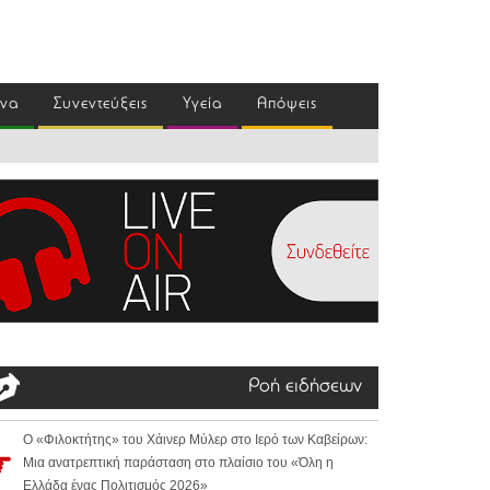
ένα
Συνεντεύξεις
Υγεία
Απόψεις
Ροή ειδήσεων
Ο «Φιλοκτήτης» του Χάινερ Μύλερ στο Ιερό των Καβείρων:
Μια ανατρεπτική παράσταση στο πλαίσιο του «Όλη η
Ελλάδα ένας Πολιτισμός 2026»