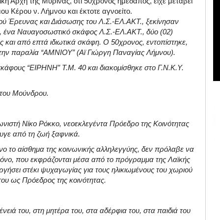
κή Αρχή της Μύρινας, ότι 50χρονος ημεδαπός, είχε μεταβεί
ου Κέρου ν. Λήμνου και έκτοτε αγνοείτο.
ού Έρευνας και Διάσωσης του Λ.Σ.-ΕΛ.ΑΚΤ., ξεκίνησαν
, ένα Ναυαγοσωστικό σκάφος Λ.Σ.-ΕΛ.ΑΚΤ., δύο (02)
 και από επτά ιδιωτικά σκάφη. Ο 50χρονος, εντοπίστηκε,
 στην παραλία “ΑΜΝΙΟΥ” (Αϊ Γιώργη Παναγίας Λήμνου).
άφους “ΕΙΡΗΝΗ” Τ.Μ. 40 και διακομίσθηκε στο Γ.Ν.Κ.Υ.
 του Μούνδρου.
ωνιστή Νίκο Ρόκκο, νεοεκλεγέντα Πρόεδρο της Κοινότητας
υγε από τη ζωή ξαφνικά.
νο το αίσθημα της κοινωνικής αλληλεγγύης, δεν πρόλαβε να
ι μόνο, που εκφράζονται μέσα από το πρόγραμμα της Λαϊκής
ργήσει στέκι ψυχαγωγίας για τους ηλικιωμένους του χωριού
του ως Πρόεδρος της κοινότητας.
ειά του, στη μητέρα του, στα αδέρφια του, στα παιδιά του