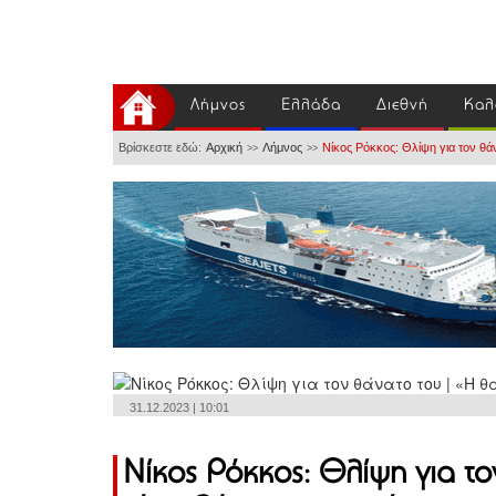
Λήμνος
Ελλάδα
Διεθνή
Καλ
Βρίσκεστε εδώ:
Αρχική
Λήμνος
Νίκος Ρόκκος: Θλίψη για τον θά
>>
>>
31.12.2023 | 10:01
Νίκος Ρόκκος: Θλίψη για τ