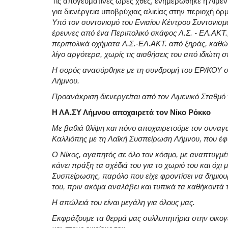
Τις απογευματινές ώρες χθες, ενημερώθηκε η Λιμενι
για διενέργεια υποβρύχιας αλιείας στην περιοχή όρμ
Υπό τον συντονισμό του Ενιαίου Κέντρου Συντονισμ
έρευνες από ένα Περιπολικό σκάφος Λ.Σ. - ΕΛ.ΑΚΤ.
περιπολικά οχήματα Λ.Σ.-ΕΛ.ΑΚΤ. από ξηράς, καθώς
λίγο αργότερα, χωρίς τις αισθήσεις του από ιδιώτη
Η σορός ανασύρθηκε με τη συνδρομή του ΕΡ/ΚΟΥ σκ
Λήμνου.
Προανάκριση διενεργείται από τον Λιμενικό Σταθμό
Η ΛΑ.ΣΥ Λήμνου αποχαιρετά τον Νίκο Ρόκκο
Με βαθιά θλίψη και πόνο αποχαιρετούμε τον συναγ
Καλλιόπης με τη Λαϊκή Συσπείρωση Λήμνου, που έφ
Ο Νίκος, αγαπητός σε όλο τον κόσμο, με αναπτυγμέ
κάνει πράξη τα σχέδιά του για το χωριό του και όχ
Συσπείρωσης, παρόλο που είχε φροντίσει να δημιου
του, πριν ακόμα αναλάβει και τυπικά τα καθήκοντά 
Η απώλειά του είναι μεγάλη για όλους μας.
Εκφράζουμε τα θερμά μας συλλυπητήρια στην οικογέν