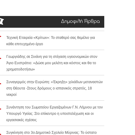
Δημοφιλή Άρθρα
Τεχνική Εταιρεία «Κρίτων»: Το σταθερό σας θεμέλιο για
κάθε επιτυχημένο έργο
Γεωργιάδης σε Σινάνη για τη στέγαση υγειονομικών στον
Άγιο Ευστράτιο: «Δώσε μου μελέτη και κόστος και θα το
χρηματοδοτήσω»
Συναγερμός στην Ευρώπη: «Έκρηξη» χιλιάδων μεταναστών
στη Θέουτα -Στους δρόμους ο ισπανικός στρατός, 18
νεκροί
Συνάντηση του Σωματείου Εργαζομένων Γ.Ν. Λήμνου με τον
Υπουργό Υγείας: Στο επίκεντρο η υποστελέχωση και οι
εργασιακές σχέσεις
Συγκίνηση στο 3ο Δημοτικό Σχολείο Μύρινας: Το ύστατο