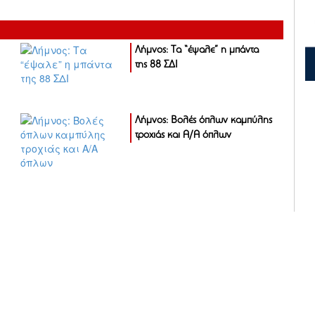
Λήμνος: Τα “έψαλε” η μπάντα
της 88 ΣΔΙ
Λήμνος: Βολές όπλων καμπύλης
τροχιάς και Α/Α όπλων