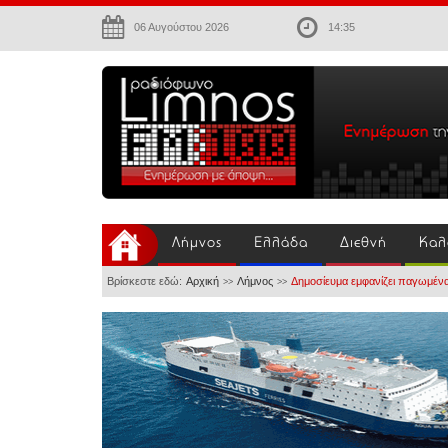
06 Αυγούστου 2026
14:35
Λήμνος
Ελλάδα
Διεθνή
Καλ
Βρίσκεστε εδώ:
Αρχική
Λήμνος
Δημοσίευμα εμφανίζει παγωμένα 
>>
>>