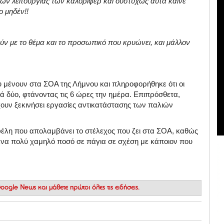
ών λειτουργίας των καλοριφέρ και δυστυχώς αυτά καίνε
ο μηδέν!!
ύν με το θέμα και το προσωπικό που κρυώνει, και μάλλον
 μένουν στα ΣΟΑ της Λήμνου και πληροφορήθηκε ότι οι
 δύο, φτάνοντας τις 6 ώρες την ημέρα. Επιπρόσθετα,
ουν ξεκινήσει εργασίες αντικατάστασης των παλιών
φέλη που απολαμβάνει το στέλεχος που ζει στα ΣΟΑ, καθώς
 ένα πολύ χαμηλό ποσό σε πάγια σε σχέση με κάποιον που
 Google News
και μάθετε πρώτοι όλες τις ειδήσεις.