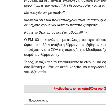
Η Ταξιαρχία δεν έβγαλε έγκριση για αύξηση των ωρ
μόνο 4 ώρες την ημέρα!! Με θερμοκρασίες κοντά στ
Με οικογένειες με παιδιά!!
Φαίνεται ότι είναι πολύ απασχολημένοι να ασχοληθο
δεν έχουν χρόνο για αυτά τα ποταπά ζητήματα..
Κάντε το θέμα μπας και ζεσταθούμε!!! "»
Ο FM100 επικοινώνησε με στελέχη του στρατού που
ώρες που πλέον ανάβει η θέρμανση αυξήθηκαν κατά
τουλάχιστον στα ΣΟΑ της περιοχής του Μούδρου, έχ
σωμάτων θέρμανσης.
Τέλος, μεταξύ άλλων υπενθύμισαν τα οικονομικά ο
όσο διάστημα μένει σε αυτά, καλείται να πληρώσει
νοικιάζει σπίτι.
Ακολουθήστε το
limnosfm100.gr στο
Μοιραστείτε το