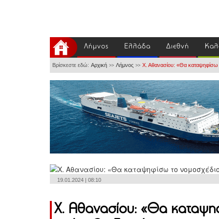
Λήμνος
Ελλάδα
Διεθνή
Καλ
Βρίσκεστε εδώ:
Αρχική
Λήμνος
Χ. Αθανασίου: «Θα καταψηφίσω 
>>
>>
19.01.2024 | 08:10
Χ. Αθανασίου: «Θα καταψηφ