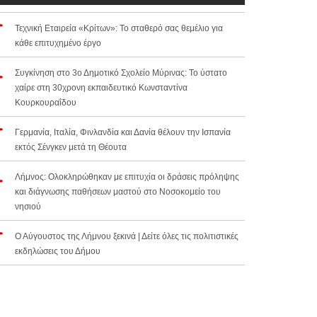
Τεχνική Εταιρεία «Κρίτων»: Το σταθερό σας θεμέλιο για
κάθε επιτυχημένο έργο
Συγκίνηση στο 3ο Δημοτικό Σχολείο Μύρινας: Το ύστατο
χαίρε στη 30χρονη εκπαιδευτικό Κωνσταντίνα
Κουρκουραΐδου
Γερμανία, Ιταλία, Φινλανδία και Δανία θέλουν την Ισπανία
εκτός Σένγκεν μετά τη Θέουτα
Λήμνος: Ολοκληρώθηκαν με επιτυχία οι δράσεις πρόληψης
και διάγνωσης παθήσεων μαστού στο Νοσοκομείο του
νησιού
Ο Αύγουστος της Λήμνου ξεκινά | Δείτε όλες τις πολιτιστικές
εκδηλώσεις του Δήμου