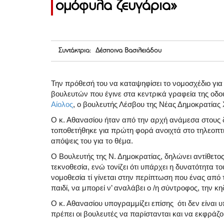
ομόφυλα ζευγάρια»
Συντάκτρια: Δέσποινα Βασιλειάδου
Την πρόθεσή του να καταψηφίσει το νομοσχέδιο για
βουλευτών που έγινε στα κεντρικά γραφεία της οδ
Αίολος
, ο βουλευτής Λέσβου της Νέας Δημοκρατία
Ο κ. Αθανασίου ήταν από την αρχή ανάμεσα στους 
τοποθετήθηκε για πρώτη φορά ανοιχτά στο τηλεοπτικ
απόψεις του για το θέμα.
Ο Βουλευτής της Ν. Δημοκρατίας, δηλώνει αντίθετ
τεκνοθεσία, ενώ τονίζει ότι υπάρχει η δυνατότητα 
νομοθεσία τί γίνεται στην περίπτωση που ένας από
παιδί, να μπορεί ν’ αναλάβει ο /η σύντροφος, την κη
Ο κ. Αθανασίου υπογραμμίζει επίσης ότι δεν είναι
πρέπει οι βουλευτές να παρίστανται και να εκφράζου