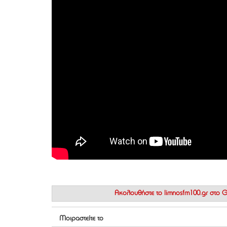
Ακολουθήστε το
limnosfm100.gr στο
Μοιραστείτε το