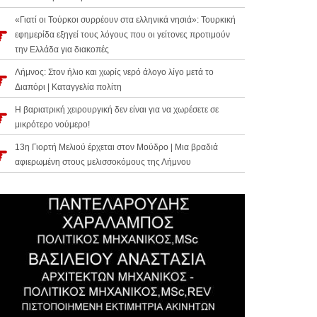
«Γιατί οι Τούρκοι συρρέουν στα ελληνικά νησιά»: Τουρκική
εφημερίδα εξηγεί τους λόγους που οι γείτονες προτιμούν
την Ελλάδα για διακοπές
Λήμνος: Στον ήλιο και χωρίς νερό άλογο λίγο μετά το
Διαπόρι | Καταγγελία πολίτη
Η βαριατρική χειρουργική δεν είναι για να χωρέσετε σε
μικρότερο νούμερο!
13η Γιορτή Μελιού έρχεται στον Μούδρο | Μια βραδιά
αφιερωμένη στους μελισσοκόμους της Λήμνου