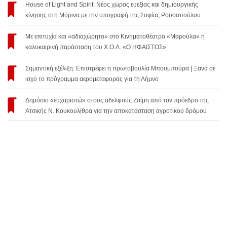
House of Light and Spirit: Νέος χώρος ευεξίας και δημιουργικής
κίνησης στη Μύρινα με την υπογραφή της Σοφίας Ρουσοπούλου
Με επιτυχία και «αδιαχώρητο» στο Κινηματοθέατρο «Μαρούλα» η
καλοκαιρινή παράσταση του Χ.Ο.Λ. «Ο ΗΦΑΙΣΤΟΣ»
Σημαντική εξέλιξη: Επιστρέφει η πρωτοβουλία Μπουμπούρα | Ξανά σε
ισχύ το πρόγραμμα αερομεταφοράς για τη Λήμνο
Δημόσιο «ευχαριστώ» στους αδελφούς Ζαΐμη από τον πρόεδρο της
Ατσικής Ν. Κουκουλίθρα για την αποκατάσταση αγροτικού δρόμου