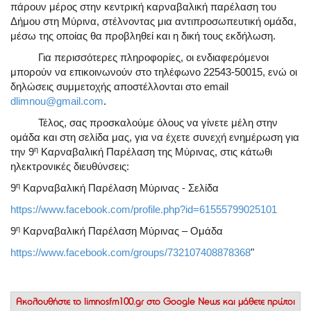
πάρουν μέρος στην κεντρική καρναβαλική παρέλαση του
Δήμου στη Μύρινα, στέλνοντας μια αντιπροσωπευτική ομάδα,
μέσω της οποίας θα προβληθεί και η δική τους εκδήλωση.
Για περισσότερες πληροφορίες, οι ενδιαφερόμενοι
μπορούν να επικοινωνούν στο τηλέφωνο 22543-50015, ενώ οι
δηλώσεις συμμετοχής αποστέλλονται στο email
dlimnou@gmail.com
.
Τέλος, σας προσκαλούμε όλους να γίνετε μέλη στην
ομάδα και στη σελίδα μας, για να έχετε συνεχή ενημέρωση για
η
την 9
Καρναβαλική Παρέλαση της Μύρινας, στις κάτωθι
ηλεκτρονικές διευθύνσεις:
η
9
Καρναβαλική Παρέλαση Μύρινας - Σελίδα
https://www.facebook.com/profile.php?id=61555799025101
η
9
Καρναβαλική Παρέλαση Μύρινας – Ομάδα
https://www.facebook.com/groups/732107408878368
"
Ακολουθήστε το
limnosfm100.gr στο Google News
και μάθετε πρώτοι