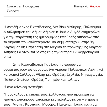
Συντάκτης: Παναγιώτης
Κατηγορία:
Λήμνος
Σκαπέτης
Η Αντιδήμαρχος Εκπαίδευσης, Δια Βίου Μάθησης, Πολιτισμού
& Αθλητισμού του Δήμου Λήμνου κ. Ιουλία Λυγδά ενημερώνει
για την παράταση της ημερομηνίας υποβολής αιτήσεων από
τα γκρουπ που ενδιαφέρονται να συμμετάσχουν στην 9η
Καρναβαλική Παρέλαση στη Μύρινα το πρωί της 9ης Μαρτίου.
Αιτήσεις θα γίνονται δεκτές έως τη Δευτέρα 12 Φεβρουαρίου
2024.
Στην Καρναβαλική Παρέλαση μπορούν να
συμμετάσχουν ως οργανωμένα γκρουπ Πολιτιστικοί, Αθλητικοί
και λοιποί Σύλλογοι, Αθλητικές Ομάδες, Σχολεία, Νηπιαγωγεία,
Παιδικοί Σταθμοί, Ομάδες Φοιτητών και πολιτών.
Η ανακοίνωση αναφέρει:
"Προσκαλούμε, επίσης τους Συλλόγους που πρόκειται να
πραγματοποιήσουν αποκριάτικες εκδηλώσεις στην περιοχή
τους (Ατσική, Κάσπακα, Μούδρο, Παναγιά, Πλάκα κλπ) να