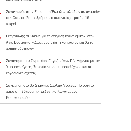
Συναγερμός στην Ευρώπη: «Έκρηξη» χιλιάδων μεταναστών
στη Θέουτα -Στους δρόμους ο ισπανικός στρατός, 18
νεκροί
Γεωργιάδης σε Σινάνη για τη στέγαση υγειονομικών στον
Άγιο Ευστράτιο: «Δώσε μου μελέτη και κόστος και θα το
χρηματοδοτήσω»
Συνάντηση του Σωματείου Εργαζομένων Γ.Ν. Λήμνου με τον
Υπουργό Υγείας: Στο επίκεντρο η υποστελέχωση και οι
εργασιακές σχέσεις
Συγκίνηση στο 3ο Δημοτικό Σχολείο Μύρινας: Το ύστατο
χαίρε στη 30χρονη εκπαιδευτικό Κωνσταντίνα
Κουρκουραΐδου