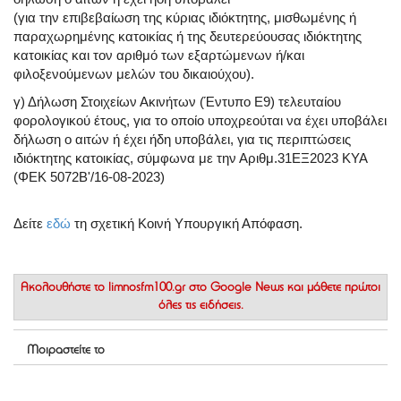
(για την επιβεβαίωση της κύριας ιδιόκτητης, μισθωμένης ή
παραχωρημένης κατοικίας ή της δευτερεύουσας ιδιόκτητης
κατοικίας και τον αριθμό των εξαρτώμενων ή/και
φιλοξενούμενων μελών του δικαιούχου).
γ) Δήλωση Στοιχείων Ακινήτων (Έντυπο Ε9) τελευταίου
φορολογικού έτους, για το οποίο υποχρεούται να έχει υποβάλει
δήλωση ο αιτών ή έχει ήδη υποβάλει, για τις περιπτώσεις
ιδιόκτητης κατοικίας, σύμφωνα με την Αριθμ.31ΕΞ2023 ΚΥΑ
(ΦΕΚ 5072Β'/16-08-2023)
Δείτε
εδώ
τη σχετική Κοινή Υπουργική Απόφαση.
Ακολουθήστε το
limnosfm100.gr στο Google News
και μάθετε πρώτοι
όλες τις ειδήσεις.
Μοιραστείτε το