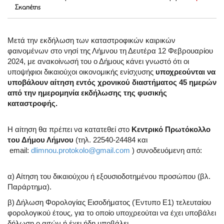
Σκαπέτης
Μετά την εκδήλωση των καταστροφικών καιρικών
φαινομένων στο νησί της Λήμνου τη Δευτέρα 12 Φεβρουαρίου
2024, με ανακοίνωσή του ο Δήμους κάνει γνωστό ότι οι
υποψήφιοι δικαιούχοι οικονομικής ενίσχυσης
υποχρεούνται να
υποβάλουν αίτηση εντός χρονικού διαστήματος 45 ημερών
από την ημερομηνία εκδήλωσης της φυσικής
καταστροφής.
Η αίτηση θα πρέπει να κατατεθεί στο
Κεντρικό Πρωτόκολλο
του Δήμου Λήμνου
(τηλ. 22540-24484 και
email:
dlimnou.protokolo@gmail.com
) συνοδευόμενη από:
α) Αίτηση του δικαιούχου ή εξουσιοδοτημένου προσώπου (βλ.
Παράρτημα).
β) Δήλωση Φορολογίας Εισοδήματος (Έντυπο Ε1) τελευταίου
φορολογικού έτους, για το οποίο υποχρεούται να έχει υποβάλει
δήλωση ο αιτών ή έχει ήδη υποβάλει