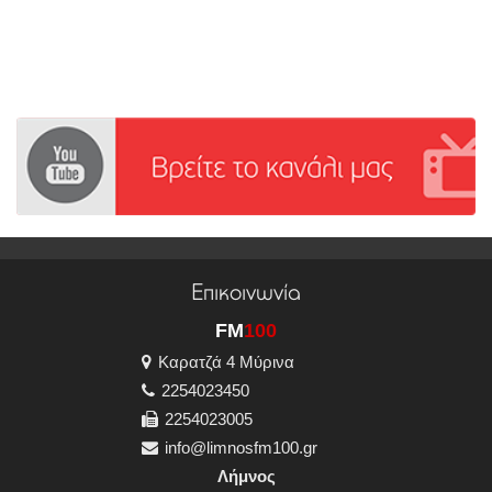
Επικοινωνία
FM
100
Καρατζά 4 Μύρινα
2254023450
2254023005
info@limnosfm100.gr
Λήμνος