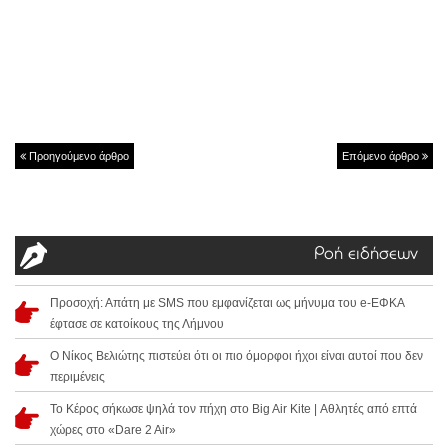
Προηγούμενο άρθρο
Επόμενο άρθρο
Ροή ειδήσεων
Προσοχή: Απάτη με SMS που εμφανίζεται ως μήνυμα του e-ΕΦΚΑ
έφτασε σε κατοίκους της Λήμνου
Ο Νίκος Βελιώτης πιστεύει ότι οι πιο όμορφοι ήχοι είναι αυτοί που δεν
περιμένεις
Το Κέρος σήκωσε ψηλά τον πήχη στο Big Air Kite | Αθλητές από επτά
χώρες στο «Dare 2 Air»