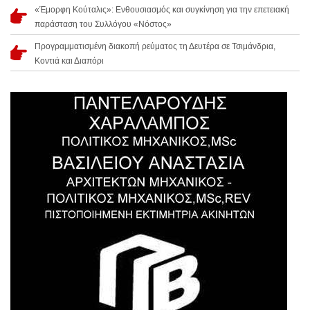
«Έμορφη Κούταλις»: Ενθουσιασμός και συγκίνηση για την επετειακή
παράσταση του Συλλόγου «Νόστος»
Προγραμματισμένη διακοπή ρεύματος τη Δευτέρα σε Τσιμάνδρια,
Κοντιά και Διαπόρι