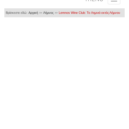
Βρίσκεστε εδώ:
Αρχική
Λήμνος
Lemnos Wine Club: To Λημνιό εκτός Λήμνου
>>
>>