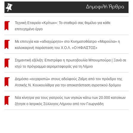
Δημοφιλή Άρθρα
Τεχνική Εταιρεία «Κρίτων»: Το σταθερό σας θεμέλιο για κάθε
επιτυχημένο έργο
Με επιτυχία και «αδιαχώρητο» στο Κινηματοθέατρο «Μαρούλα» η
καλοκαιρινή παράσταση του Χ.Ο.Λ. «Ο ΗΦΑΙΣΤΟΣ»
Σημαντική εξέλιξη: Επιστρέφει η πρωτοβουλία Μπουμπούρα | Ξανά σε
ισχύ το πρόγραμμα αερομεταφοράς για τη Λήμνο
Δημόσιο «ευχαριστώ» στους αδελφούς Ζαΐμη από τον πρόεδρο της
Ατσικής Ν. Κουκουλίθρα για την αποκατάσταση αγροτικού δρόμου
Νέα κίνητρα για τους γιατρούς των νησιών κάτω των 20.000 κατοίκων
ζήτησε ο Ιατρικός Σύλλογος Λήμνου από τον Γεωργιάδη