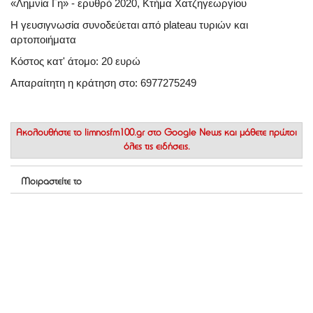
«Λημνία Γη» - ερυθρό 2020, Κτήμα Χατζηγεωργίου
Η γευσιγνωσία συνοδεύεται από plateau τυριών και
αρτοποιήματα
Κόστος κατ' άτομο: 20 ευρώ
Απαραίτητη η κράτηση στο: 6977275249
Ακολουθήστε το
limnosfm100.gr στο Google News
και μάθετε πρώτοι
όλες τις ειδήσεις.
Μοιραστείτε το