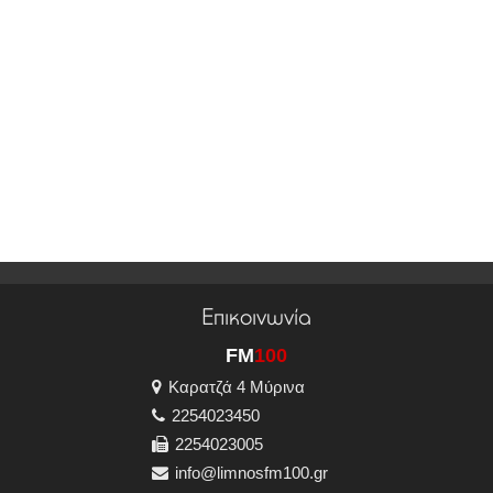
Επικοινωνία
FM
100
Καρατζά 4 Μύρινα
2254023450
2254023005
info@limnosfm100.gr