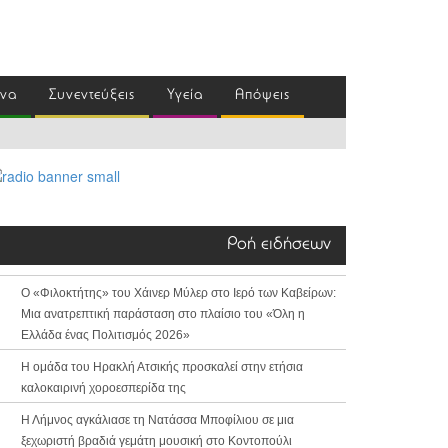
ένα
Συνεντεύξεις
Υγεία
Απόψεις
Ροή ειδήσεων
Ο «Φιλοκτήτης» του Χάινερ Μύλερ στο Ιερό των Καβείρων:
Μια ανατρεπτική παράσταση στο πλαίσιο του «Όλη η
Ελλάδα ένας Πολιτισμός 2026»
Η ομάδα του Ηρακλή Ατσικής προσκαλεί στην ετήσια
καλοκαιρινή χοροεσπερίδα της
Η Λήμνος αγκάλιασε τη Νατάσσα Μποφίλιου σε μια
ξεχωριστή βραδιά γεμάτη μουσική στο Κοντοπούλι