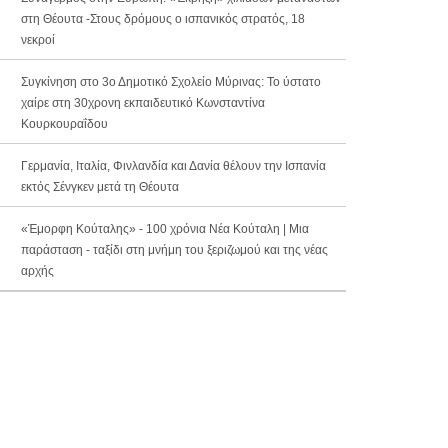
στη Θέουτα -Στους δρόμους ο ισπανικός στρατός, 18
νεκροί
Συγκίνηση στο 3ο Δημοτικό Σχολείο Μύρινας: Το ύστατο
χαίρε στη 30χρονη εκπαιδευτικό Κωνσταντίνα
Κουρκουραΐδου
Γερμανία, Ιταλία, Φινλανδία και Δανία θέλουν την Ισπανία
εκτός Σένγκεν μετά τη Θέουτα
«Έμορφη Κούταλης» - 100 χρόνια Νέα Κούταλη | Μια
παράσταση - ταξίδι στη μνήμη του ξεριζωμού και της νέας
αρχής