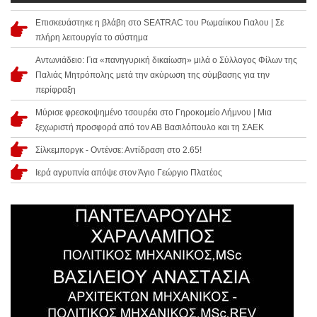
Επισκευάστηκε η βλάβη στο SEATRAC του Ρωμαίικου Γιαλου | Σε
πλήρη λειτουργία το σύστημα
Αντωνιάδειο: Για «πανηγυρική δικαίωση» μιλά ο Σύλλογος Φίλων της
Παλιάς Μητρόπολης μετά την ακύρωση της σύμβασης για την
περίφραξη
Μύρισε φρεσκοψημένο τσουρέκι στο Γηροκομείο Λήμνου | Μια
ξεχωριστή προσφορά από τον ΑΒ Βασιλόπουλο και τη ΣΑΕΚ
Σίλκεμποργκ - Οντένσε: Αντίδραση στο 2.65!
Ιερά αγρυπνία απόψε στον Άγιο Γεώργιο Πλατέος