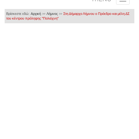
Βρίσκεστε εδώ:
Αρχική
Λήμνος
Στη Δήμαρχο Λήμνου ο Πρόεδρο και μέλη ΔΣ
>>
>>
του κέντρου πρόληψης "Πολιόχνη"