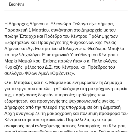
Σκαπέτης
Η Δήμαρχος Λήμνου κ. Ελεονώρα Γεώργα είχε σήμερα,
Παρασκευή 1 Μαρτίου, συνάντηση στο Δημαρχείο με τον
πρώην Έπαρχο και Πρόεδρο του Κέντρου Πρόληψης των
Εξαρτήσεων και Προαγωγής της Ψυχοκοινωνικής Υγείας
Λήμνου και Αγ. Ευστρατίου «Πολιόχνη» κ. Θεόδωρο Μπαβέα
και την Ψυχολόγο- Επιστημονικά Υπεύθυνη του Κέντρου κ.
Μαρία Μαμαλίκου. Επίσης παρών ήταν ο κ. Παλαιολόγος
Κυριαζής, μέλος του Δ.Σ. του Κέντρου, και Πρόεδρος του
συλλόγου Φίλων ΑμεΑ «Ορίζοντες».
Ο κ. Μπαβέας και η κ. Μαμαλίκου ενημέρωσαν τη Δήμαρχο
για το έργο που επιτελεί η «Πολιόχνη» στη μακρόχρονη πορεία
της, παρέχοντας δωρεάν υπηρεσίες πρόληψης των
εξαρτήσεων και προαγωγής της ψυχοκοινωνικής υγείας. Η
Δήμαρχος από την πλευρά της υπογράμμισε ότι η Δημοτική
Αρχή αναγνωρίζει τη μακρόχρονη και πολύτιμη προσφορά του
Κέντρου στην τοπική κοινωνία. Παράλληλα, σχετικά με
αναφορές περί ενδεχόμενης παύσης λειτουργίας του Κέντρου,
στο πλαίσιο προωθούμενου σχεδίου νόμου, η κ. Γεώργα τόνισε