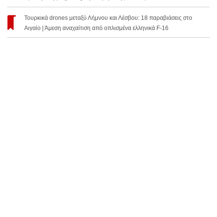
Τουρκικά drones μεταξύ Λήμνου και Λέσβου: 18 παραβιάσεις στο
Αιγαίο | Άμεση αναχαίτιση από οπλισμένα ελληνικά F-16