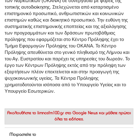
των Ναρκωτικών (ΟΚΑΝΑ) σε συνεργασία με φορείς της
τοπικής αυτοδιοίκησης. Στελεχώνεται από καταρτισμένο
επιστημονικό προσωπικό, ανθρωπιστικών και κοινωνικών
επιστημών καθώς και διοικητικό προσωπικό. Την ευθύνη της
συστηματικής επιστημονικής εποπτείας και της αξιολόγησης
των προγραμμάτων και των δράσεων πρωτοβάθμιας
πρόληψης που εφαρμόζεται στο Κέντρο Πρόληψης έχει το
Τμήμα Εφαρμογών Πρόληψης του ΟΚΑΝΑ. Το Κέντρο
Πρόληψης απευθύνεται στο γενικό πληθυσμό της Λήμνου και
του Αγ. Ευστρατίου και παρέχει τις υπηρεσίες του δωρεάν. Το
έργο των Κέντρων Πρόληψης εκτός από την πρόληψη των
εξαρτήσεων πλέον επεκτείνεται και στην προαγωγή της
ψυχοκοινωνικής υγείας. Τα Κέντρα Πρόληψης
χρηματοδοτούνται ισόποσα από το Υπουργείο Υγείας και το
Υπουργείο Εσωτερικών.
Ακολουθήστε το
limnosfm100.gr στο Google News
και μάθετε πρώτοι
όλες τις ειδήσεις.
Μοιραστείτε το