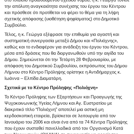
την απόλυτη αναγκαιότητα συνέχισης του έργου του Κέντρου
και πρόσθεσε ότι προτίθεται να φέρει το θέμα για τη λήψη
σχετικής απόφασης (υιοθέτηση ψηφίσματος) στο Δημοτικό
Συμβούλιο.
Τέλος, η κ. Γεώργα εξέφρασε την επιθυμία για αγαστή και
συστηματική συνεργασία μεταξύ Δήμου και «Πολιόχνης»,
καθώς και το ενδιαφέρον για ανάδειξη του έργου του Κέντρου,
μέσα από δράσεις που θα διοργανωθούν υπό την αιγίδα του
Δήμου. Σημειώνεται ότι την Τετάρτη 28 Φεβρουαρίου, με
απόφαση του Δημοτικού Συμβουλίου, εκπρόσωπος του Δήμου
Λήμνου στο Κέντρο Πρόληψης ορίστηκε η Αντιδήμαρχος κ.
Ιωάννα – Ελπίδα Διαματάρη.
Σχετικά με το Κέντρο Πρόληψης «Πολιόχνη»
Το Κέντρο Πρόληψης των Εξαρτήσεων και Προαγωγής της
Ψυχοκοινωνικής Υγείας Λήμνου και Αγ. Ευστρατίου με
διακριτικό τίτλο “Πολιόχνη” αποτελεί μια αστική μη
κερδοσκοπική εταιρεία, βρίσκεται σε λειτουργία από τον
Ιανουάριο του 2006 και είναι ένα από τα 74 Κέντρα Πρόληψης
που έχουν συσταθεί πανελλαδικά από τον Οργανισμό Κατά