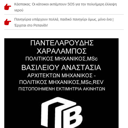
Κάσπακας: Οι κάτοικοι εκπέμπουν SOS για την πολυήμερη έλλειψη
νερού
Πανηγύρια υπάρχουν πολλά, παιδικό πανηγύρι όμως, μόνο ένα |
Έρχεται στο Ρεπανίδι!