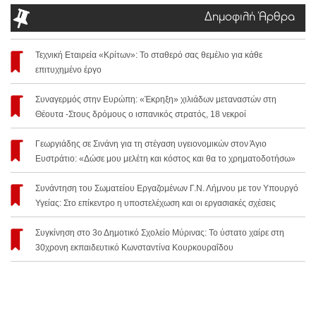
Δημοφιλή Άρθρα
Τεχνική Εταιρεία «Κρίτων»: Το σταθερό σας θεμέλιο για κάθε
επιτυχημένο έργο
Συναγερμός στην Ευρώπη: «Έκρηξη» χιλιάδων μεταναστών στη
Θέουτα -Στους δρόμους ο ισπανικός στρατός, 18 νεκροί
Γεωργιάδης σε Σινάνη για τη στέγαση υγειονομικών στον Άγιο
Ευστράτιο: «Δώσε μου μελέτη και κόστος και θα το χρηματοδοτήσω»
Συνάντηση του Σωματείου Εργαζομένων Γ.Ν. Λήμνου με τον Υπουργό
Υγείας: Στο επίκεντρο η υποστελέχωση και οι εργασιακές σχέσεις
Συγκίνηση στο 3ο Δημοτικό Σχολείο Μύρινας: Το ύστατο χαίρε στη
30χρονη εκπαιδευτικό Κωνσταντίνα Κουρκουραΐδου