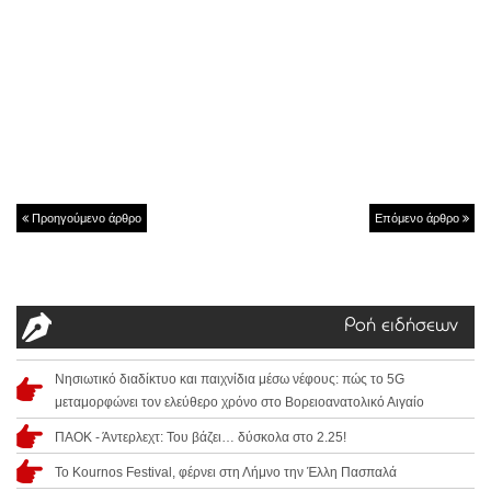
Προηγούμενο άρθρο
Επόμενο άρθρο
Ροή ειδήσεων
Νησιωτικό διαδίκτυο και παιχνίδια μέσω νέφους: πώς το 5G
μεταμορφώνει τον ελεύθερο χρόνο στο Βορειοανατολικό Αιγαίο
ΠΑΟΚ - Άντερλεχτ: Του βάζει… δύσκολα στο 2.25!
Το Kournos Festival, φέρνει στη Λήμνο την Έλλη Πασπαλά