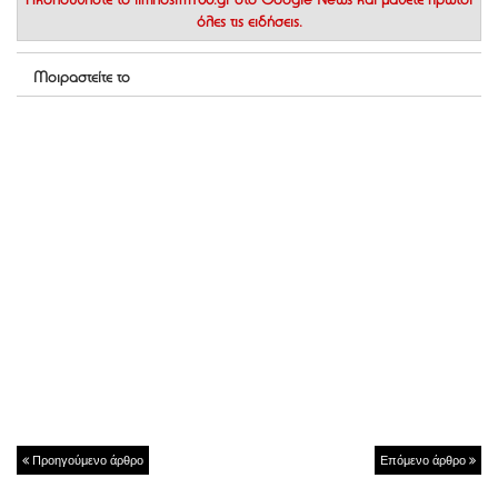
Ακολουθήστε το
limnosfm100.gr στο Google News
και μάθετε πρώτοι
όλες τις ειδήσεις.
Μοιραστείτε το
Προηγούμενο άρθρο
Επόμενο άρθρο