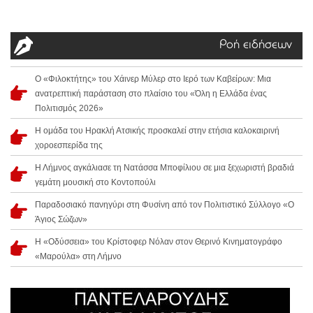
Ροή ειδήσεων
Ο «Φιλοκτήτης» του Χάινερ Μύλερ στο Ιερό των Καβείρων: Μια
ανατρεπτική παράσταση στο πλαίσιο του «Όλη η Ελλάδα ένας
Πολιτισμός 2026»
Η ομάδα του Ηρακλή Ατσικής προσκαλεί στην ετήσια καλοκαιρινή
χοροεσπερίδα της
Η Λήμνος αγκάλιασε τη Νατάσσα Μποφίλιου σε μια ξεχωριστή βραδιά
γεμάτη μουσική στο Κοντοπούλι
Παραδοσιακό πανηγύρι στη Φυσίνη από τον Πολιτιστικό Σύλλογο «Ο
Άγιος Σώζων»
Η «Οδύσσεια» του Κρίστοφερ Νόλαν στον Θερινό Κινηματογράφο
«Μαρούλα» στη Λήμνο