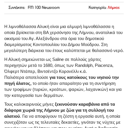
Συντάκτης: FM 100 Newsroom
Κατηγορία:
Λήμνος
Η λιμνοθάλασσα Αλυκή είναι μια αλμυρή λιμνοθάλασσα η
οποία βρίσκεται στη ΒΑ χερσόνησο της Λήμνου, ανατολικά του
οικισμού του Αγ. Αλεξάνδρου στα όρια του δημοτικού
διαμερίσματος Κοντοπουλίου του Δήμου Μούδρου. Στη
μεγαλύτερη διάρκεια του έτους καλύπτεται με θαλασσινό νερό.
Η Αλυκή σημειώνεται ως Saline σε πολλούς χάρτες
περιηγητών μετά το 1680, όπως των Randolph, Piacenza,
Όλφερτ Ντάπερ, Βιντσέντζο Κορονέλλι κ.ά.
Παλιότερα αποτελούσε
για τους κατοίκους του νησιού την
πηγή άλατος,
το οποίο ήταν απαραίτητο για τη συντήρηση
των τροφίμων (τυριών, κρεάτων, ψαριών, λαχανικών) και για
την κατεργασία των δερμάτων.
Τους καλοκαιρινούς μήνες
ξεκινούσαν καραβάνια από τα
διάφορα χωριά της Λήμνου με ζώα για τη συλλογή του
αλατιού
. Για να αποφύγουν τη ζέστη η εργασία αυτή, η οποία
συνεχιζόταν ως τις τελευταίες δεκαετίες, γινόταν τις νύχτες με