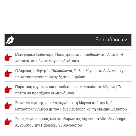
Ροή ειδήσεων
Μεταφορικό Ισοδύναμο: Πόσα χρήματα πιστώθηκαν στη Λήμνο | Η
«αποκαλυπτική» αναλογία ανά κάτοικο
Ο Λημνιός καθηγητής Παλαιολόγος Παλαιολόγου στο Al Jazeera για
τις καταστροφικές πυρκαγιές στην Ευρώπη
Παράταση εργασιών και τοποθέτησης σκαλωσιών στη Μύρινα | Τι
πρέπει να προσέχουν οι διερχόμενοι
Συναυλία αγάπης και αλληλεγγύης στη Μύρινα από την Ιερά
Μητρόπολη Λήμνου με τον Πάνο Λαντούρη και τη Μάλαμα Σεβαστού
Στους λογαριασμούς των οικοδόμων της Λήμνου το Αδειοδωρόσημο
Αυγούστου την Παρασκευή 7 Αυγούστου