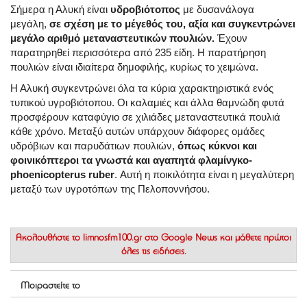
Σήμερα η Αλυκή είναι
υδροβιότοπος
με δυσανάλογα
μεγάλη,
σε σχέση με το μέγεθός του, αξία και συγκεντρώνει
μεγάλο αριθμό μεταναστευτικών πουλιών.
Έχουν
παρατηρηθεί περισσότερα από 235 είδη. Η παρατήρηση
πουλιών είναι ιδιαίτερα δημοφιλής, κυρίως το χειμώνα.
Η Αλυκή συγκεντρώνει όλα τα κύρια χαρακτηριστικά ενός
τυπικού υγροβιότοπου. Οι καλαμιές και άλλα θαμνώδη φυτά
προσφέρουν καταφύγιο σε χιλιάδες μεταναστευτικά πουλιά
κάθε χρόνο. Μεταξύ αυτών υπάρχουν διάφορες ομάδες
υδρόβιων και παρυδάτιων πουλιών,
όπως κύκνοι και
φοινικόπτεροι τα γνωστά και αγαπητά φλαμίνγκο-
phoenicopterus ruber
. Αυτή η ποικιλότητα είναι η μεγαλύτερη
μεταξύ των υγροτόπων της Πελοποννήσου.
Ακολουθήστε το
limnosfm100.gr στο Google News
και μάθετε πρώτοι
όλες τις ειδήσεις.
Μοιραστείτε το