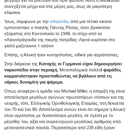
φεγγάρι για να βλέπουν και πριν φωτίσει. Αυτή η διαδικασία
συνεχίζεται μέχρι και στις μέρες μας, ίσως σε μικρότερη
κλίμακα.
Ίσως, σύμφωνα με την
wikipeidia
, από μια τέτοια εικόνα
εμπνεύστηκε ο ποιητής Γιάννης Ρίτσος, όταν βρισκόταν
εξόριστος στο Κοντοπούλι το 1948, το στίχο από τα
«Λιανοτράγουδα της πικρής πατρίδας: Λιγνά κορίτσια στο
γιαλό μαζεύουνε τ’ αλάτι»
Επίσης, η Αλυκή ήταν κυνηγότοπος, ειδικά για αγριόπαπιες.
Στην διάρκεια της
Κατοχής οι Γερμανοί είχαν δημιουργήσει
ναρκοπέδιο στην περιοχή.
Μεταπολεμικά πολλο
ί ψαράδες
κομματιάστηκαν προσπαθώντας να βγάλουν από τις
νάρκες δυναμίτη για ψάρεμα.
Όπως αναφέρει η ομάδα του Michael Miller, η ύπαρξή της είναι
αποτέλεσμα μεγάλων αγώνων πρωτοπόρων ντόπιων και της
νεαρής, τότε, Ελληνικής Ορνιθολογικής Εταιρίας, στη δεκαετία
του 70 και του 80. Αποτέλεσμα αυτών είναι ότι σήμερα η Αλυκή
είναι υγρότοπος με δυσανάλογα μεγάλη, σε σχέση με το
μέγεθός του, αξία και συγκεντρώνει μεγάλους αριθμούς από
μεταναστευτικά πουλιά. Περισσότερα από 235 είδη έχουν