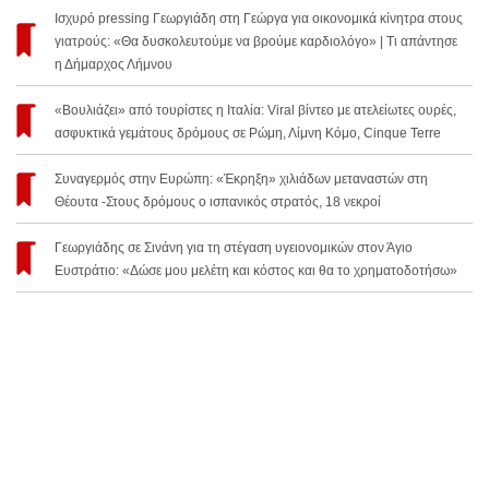
Ισχυρό pressing Γεωργιάδη στη Γεώργα για οικονομικά κίνητρα στους
γιατρούς: «Θα δυσκολευτούμε να βρούμε καρδιολόγο» | Τι απάντησε
η Δήμαρχος Λήμνου
«Βουλιάζει» από τουρίστες η Ιταλία: Viral βίντεο με ατελείωτες ουρές,
ασφυκτικά γεμάτους δρόμους σε Ρώμη, Λίμνη Κόμο, Cinque Terre
Συναγερμός στην Ευρώπη: «Έκρηξη» χιλιάδων μεταναστών στη
Θέουτα -Στους δρόμους ο ισπανικός στρατός, 18 νεκροί
Γεωργιάδης σε Σινάνη για τη στέγαση υγειονομικών στον Άγιο
Ευστράτιο: «Δώσε μου μελέτη και κόστος και θα το χρηματοδοτήσω»