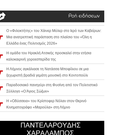
Ροή ειδήσεων
Ο «Φιλοκτήτης» του Χάινερ Μύλερ στο Ιερό των Καβείρων:
Μια ανατρεπτική παράσταση στο πλαίσιο του «Όλη η
Ελλάδα ένας Πολιτισμός 2026»
Η ομάδα του Ηρακλή Ατσικής προσκαλεί στην ετήσια
καλοκαιρινή χοροεσπερίδα της
Η Λήμνος αγκάλιασε τη Νατάσσα Μποφίλιου σε μια
ξεχωριστή βραδιά γεμάτη μουσική στο Κοντοπούλι
Παραδοσιακό πανηγύρι στη Φυσίνη από τον Πολιτιστικό
Σύλλογο «Ο Άγιος Σώζων»
Η «Οδύσσεια» του Κρίστοφερ Νόλαν στον Θερινό
Κινηματογράφο «Μαρούλα» στη Λήμνο