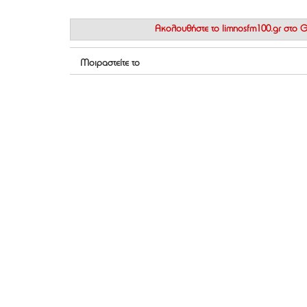
Ακολουθήστε το
limnosfm100.gr στο
Μοιραστείτε το