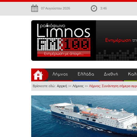
07 Αυγούστου 2026
3:46
Λήμνος
Ελλάδα
Διεθνή
Καλ
Βρίσκεστε εδώ:
Αρχική
Λήμνος
Λήμνος: Συνάντηση σήμερα αγρ
>>
>>