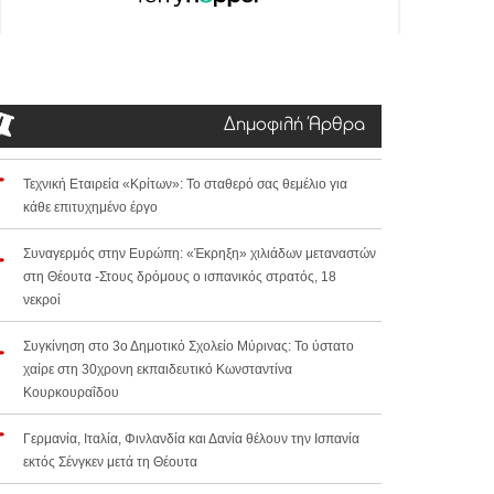
Δημοφιλή Άρθρα
Τεχνική Εταιρεία «Κρίτων»: Το σταθερό σας θεμέλιο για
κάθε επιτυχημένο έργο
Συναγερμός στην Ευρώπη: «Έκρηξη» χιλιάδων μεταναστών
στη Θέουτα -Στους δρόμους ο ισπανικός στρατός, 18
νεκροί
Συγκίνηση στο 3ο Δημοτικό Σχολείο Μύρινας: Το ύστατο
χαίρε στη 30χρονη εκπαιδευτικό Κωνσταντίνα
Κουρκουραΐδου
Γερμανία, Ιταλία, Φινλανδία και Δανία θέλουν την Ισπανία
εκτός Σένγκεν μετά τη Θέουτα