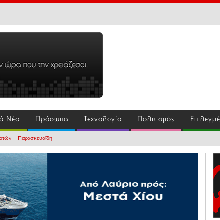
ά Νέα
Πρόσωπα
Τεχνολογία
Πολιτισμός
Επιλεγμ
οτών – Παρασκευαΐδη