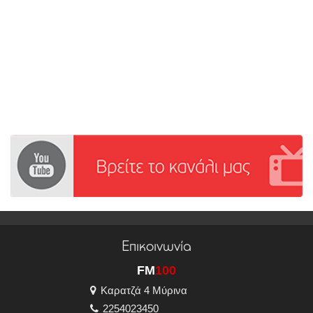
Επικοινωνία
FM
100
Καρατζά 4 Μύρινα
2254023450