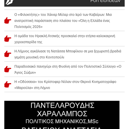
Ροή ειδήσεων
Ο «Φιλοκτήτης» του Χάινερ Μύλερ στο Ιερό των Καβείρων: Μια
ανατρεπτική παράσταση στο πλαίσιο του «Όλη η Ελλάδα ένας
Πολιτισμός 2026»
Η ομάδα του Ηρακλή Ατσικής προσκαλεί στην ετήσια καλοκαιρινή
χοροεσπερίδα της
Η Λήμνος αγκάλιασε τη Νατάσσα Μποφίλιου σε μια ξεχωριστή βραδιά
γεμάτη μουσική στο Κοντοπούλι
Παραδοσιακό πανηγύρι στη Φυσίνη από τον Πολιτιστικό Σύλλογο «Ο
Άγιος Σώζων»
Η «Οδύσσεια» του Κρίστοφερ Νόλαν στον Θερινό Κινηματογράφο
«Μαρούλα» στη Λήμνο