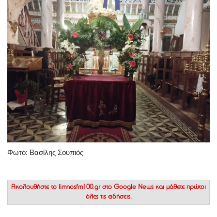
Φωτό: Βασίλης Σουπιός
Ακολουθήστε το
limnosfm100.gr στο Google News
και μάθετε πρώτοι
όλες τις ειδήσεις.