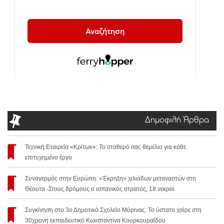
Δημοφιλή Άρθρα
Τεχνική Εταιρεία «Κρίτων»: Το σταθερό σας θεμέλιο για κάθε
επιτυχημένο έργο
Συναγερμός στην Ευρώπη: «Έκρηξη» χιλιάδων μεταναστών στη
Θέουτα -Στους δρόμους ο ισπανικός στρατός, 18 νεκροί
Συγκίνηση στο 3ο Δημοτικό Σχολείο Μύρινας: Το ύστατο χαίρε στη
30χρονη εκπαιδευτικό Κωνσταντίνα Κουρκουραΐδου