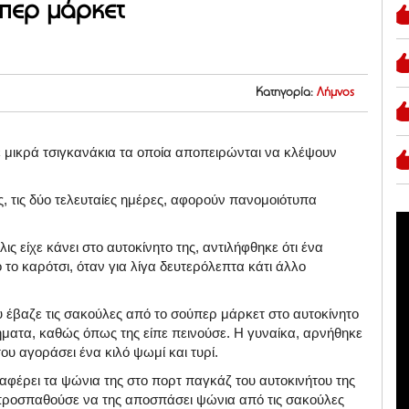
ύπερ μάρκετ
Κατηγορία:
Λήμνος
με μικρά τσιγκανάκια τα οποία αποπειρώνται να κλέψουν
ς, τις δύο τελευταίες ημέρες, αφορούν πανομοιότυπα
ς είχε κάνει στο αυτοκίνητο της, αντιλήφθηκε ότι ένα
το καρότσι, όταν για λίγα δευτερόλεπτα κάτι άλλο
υ έβαζε τις σακούλες από το σούπερ μάρκετ στο αυτοκίνητο
ρήματα, καθώς όπως της είπε πεινούσε. Η γυναίκα, αρνήθηκε
υ αγοράσει ένα κιλό ψωμί και τυρί.
ταφέρει τα ψώνια της στο πορτ παγκάζ του αυτοκινήτου της
δί προσπαθούσε να της αποσπάσει ψώνια από τις σακούλες