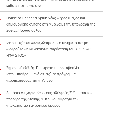
κάθε επιτυχημένο έργο
House of Light and Spirit: Νέος χώρος ευεξίας και
δημιουργικής κίνησης στη Μύρινα με την υπογραφή της
Σοφίας Ρουσοπούλου
Με επιτυχία και «αδιαχώρητο» στο Κινηματοθέατρο
«Μαρούλα» η καλοκαιρινή παράσταση του Χ.Ο.Λ. «Ο
ΗΦΑΙΣΤΟΣ»
Σημαντική εξέλιξη: Επιστρέφει η πρωτοβουλία
Μπουμπούρα | Ξανά σε ισχύ το πρόγραμμα
αερομεταφοράς για τη Λήμνο
Δημόσιο «ευχαριστώ» στους αδελφούς Ζαΐμη από τον
πρόεδρο της Ατσικής Ν. Κουκουλίθρα για την
αποκατάσταση αγροτικού δρόμου