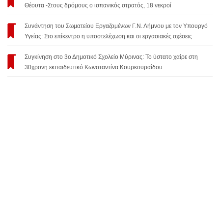
Θέουτα -Στους δρόμους ο ισπανικός στρατός, 18 νεκροί
Συνάντηση του Σωματείου Εργαζομένων Γ.Ν. Λήμνου με τον Υπουργό
Υγείας: Στο επίκεντρο η υποστελέχωση και οι εργασιακές σχέσεις
Συγκίνηση στο 3ο Δημοτικό Σχολείο Μύρινας: Το ύστατο χαίρε στη
30χρονη εκπαιδευτικό Κωνσταντίνα Κουρκουραΐδου