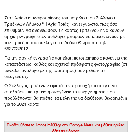
Στο πλαίσιο επικαιροποίησης του μητρώου του Συλλόγου
Τριτέκνων Λήμνου “Η Αγία Τριάς” κάνει γνωστό, πως όσοι
επιθυμούν να ανανεώσουν τις κάρτες Τριτέκνου ή να κάνουν
αρχική εγγραφή στον σύλλογο, μπορούν να επικοινωνούν με
τον πρόεδρο του συλλόγου κο Λούκα Θωμά στο τηλ
6937032012.
Για την αρχική εγγραφή απαιτείται πιστοποιητικό οικογενειακής
καταστάσεως, καθώς και σχετικά πρόσφατες φωτογραφίες (σε
μέγεθος ανάλογο με της ταυτότητας) των μελών της
οικογένειας.
Ο Σύλλογος τριτέκνων εφιστά την προσοχή στο ότι για να
απολαύσει μια τρίτεκνη οικογένεια τα ευεργετήματα που
προβλέπονται θα πρέπει τα μέλη της να διαθέτουν θεωρημένη
για το 2024 κάρτα.
Ακολουθήστε το
limnosfm100.gr στο Google News
και μάθετε πρώτοι
όλες τις ειδήσεις.