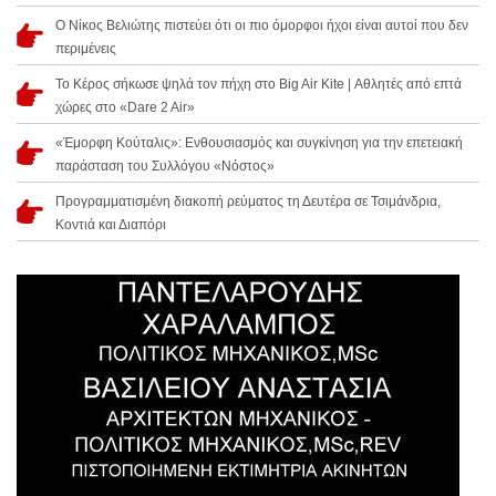
Ο Νίκος Βελιώτης πιστεύει ότι οι πιο όμορφοι ήχοι είναι αυτοί που δεν
περιμένεις
Το Κέρος σήκωσε ψηλά τον πήχη στο Big Air Kite | Αθλητές από επτά
χώρες στο «Dare 2 Air»
«Έμορφη Κούταλις»: Ενθουσιασμός και συγκίνηση για την επετειακή
παράσταση του Συλλόγου «Νόστος»
Προγραμματισμένη διακοπή ρεύματος τη Δευτέρα σε Τσιμάνδρια,
Κοντιά και Διαπόρι