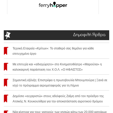
Δημοφιλή Άρθρα
Τεχνική Εταιρεία «Κρίτων»: Το σταθερό σας θεμέλιο για κάθε
επιτυχημένο έργο
Με επιτυχία και «αδιαχώρητο» στο Κινηματοθέατρο «Μαρούλα» η
καλοκαιρινή παράσταση του Χ.Ο.Λ. «Ο ΗΦΑΙΣΤΟΣ»
Σημαντική εξέλιξη: Επιστρέφει η πρωτοβουλία Μπουμπούρα | Ξανά σε
ισχύ το πρόγραμμα αερομεταφοράς για τη Λήμνο
Δημόσιο «ευχαριστώ» στους αδελφούς Ζαΐμη από τον πρόεδρο της
Ατσικής Ν. Κουκουλίθρα για την αποκατάσταση αγροτικού δρόμου
Νέα κίνητρα για τους γιατρούς των νησιών κάτω των 20.000 κατοίκων