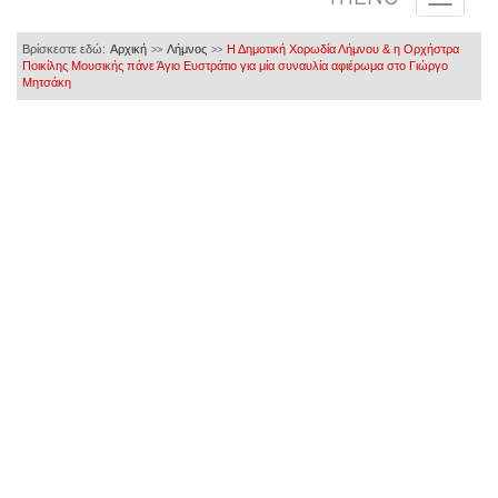
Βρίσκεστε εδώ:
Αρχική
Λήμνος
Η Δημοτική Χορωδία Λήμνου & η Ορχήστρα
>>
>>
Ποικίλης Μουσικής πάνε Άγιο Ευστράτιο για μία συναυλία αφιέρωμα στο Γιώργο
Μητσάκη