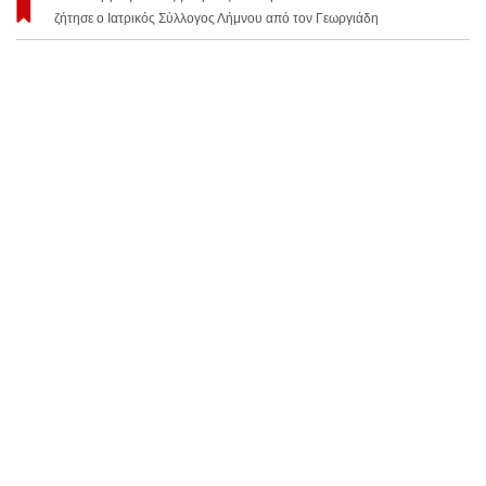
ζήτησε ο Ιατρικός Σύλλογος Λήμνου από τον Γεωργιάδη