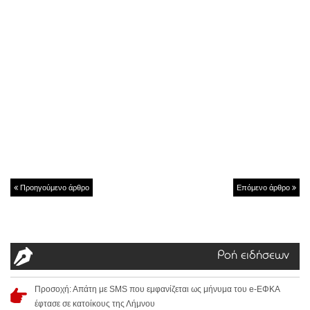
Προηγούμενο άρθρο
Επόμενο άρθρο
Ροή ειδήσεων
Προσοχή: Απάτη με SMS που εμφανίζεται ως μήνυμα του e-ΕΦΚΑ
έφτασε σε κατοίκους της Λήμνου