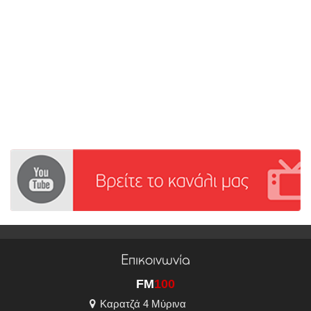
Επικοινωνία
FM
100
Καρατζά 4 Μύρινα