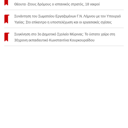
Θέουτα -Στους δρόμους ο ισπανικός στρατός, 18 νεκροί
Συνάντηση του Σωματείου Εργαζομένων Γ.Ν. Λήμνου με τον Υπουργό
Υγείας: Στο επίκεντρο η υποστελέχωση και οι εργασιακές σχέσεις
Συγκίνηση στο 3ο Δημοτικό Σχολείο Μύρινας: Το ύστατο χαίρε στη
30χρονη εκπαιδευτικό Κωνσταντίνα Κουρκουραΐδου