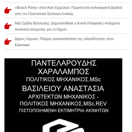
«Beach Party» στον Άγιο Ερμόλαο: Πρωτότυπη καλοκαιρινή βραδιά
από τον Πολιτιστικό Σύλλογο Ατσικής
Νέα Σχέδια Βελτίωσης: Δημοσιεύθηκε η Κοινή Απόφαση | Αυξημένα
ποσοστά ενίσχυσης για τη Λήμνο
Δήμος Λήμνου: Πλήρης αποκατάσταση της υδροδότησης στον
Κάσπακα