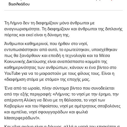
Βασιλειάδου
Τη Λήμνο δεν τη διαφημίζουν μόνο άνθρωποι με
αναγνωρισιμότητα. Τη διαφημίζουν και άνθρωποι της διπλανής
πόρτας και εκεί είναι η δύναμη της.
Άνθρωποι καθημερινοί, που ήρθαν στο νησί,
εντυπωσιάστηκαν από αυτό, το ερωτεύτηκαν, υποσχέθηκαν
πως θα ξανάρθουν και επειδή η τεχνολογία και τα Μέσα
Κοινωνικής Δικτύωσης είναι αναπόσπαστο κομμάτι της
καθημερινότητας των ανθρώπων, κάνουν κι ένα βίντεο στο
YouTube για να το μοιραστούν με τους φίλους τους. Είναι η
«διαφήμιση στόμα με στόμα» της εποχής μας.
Ένα από τα ωραία, πλην σύντομα βίντεο που συνοδεύεται
από την εξής περιγραφή: «Λήμνος: το νησί με την έρημο, την
απέραντη Αλύκη να δένει με τη θάλασσα, το νησί των
Καβειρίων και του Ηφαίστου, νησί με αμέτρητους σιτοβολόνες
και αμπέλια, νησί σφουγγαράδων και φωλιά
kiteσερφεράδων!».
Και χίλια ακόμη είναι η Λήμνος, αλλά η ματιά του επισκέπτη σ