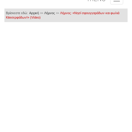
Βρίσκεστε εδώ:
Αρχική
Λήμνος
Λήμνος: «Νησί σφουγγαράδων και φωλιά
>>
>>
Kiteσερφάδων!» (Vídeo)