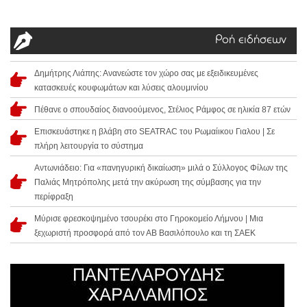
Ροή ειδήσεων
Δημήτρης Λιάπης: Ανανεώστε τον χώρο σας με εξειδικευμένες
κατασκευές κουφωμάτων και λύσεις αλουμινίου
Πέθανε ο σπουδαίος διανοούμενος, Στέλιος Ράμφος σε ηλικία 87 ετών
Επισκευάστηκε η βλάβη στο SEATRAC του Ρωμαίικου Γιαλου | Σε
πλήρη λειτουργία το σύστημα
Αντωνιάδειο: Για «πανηγυρική δικαίωση» μιλά ο Σύλλογος Φίλων της
Παλιάς Μητρόπολης μετά την ακύρωση της σύμβασης για την
περίφραξη
Μύρισε φρεσκοψημένο τσουρέκι στο Γηροκομείο Λήμνου | Μια
ξεχωριστή προσφορά από τον ΑΒ Βασιλόπουλο και τη ΣΑΕΚ