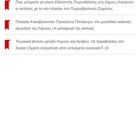
Πώς μπορείτε να γίνετε Εθελοντής Πυροσβέστης στη Λήμνο | Ανοίγουν
οι αιτήσεις με το νέο πλαίσιο του Πυροσβεστικού Σώματος
Παναγία Κακαβιώτισσα: Προεόρτια Πανήγυρις στο μοναδικό ασκεπές
εξωκλήσι της Λήμνου | Η μεταφορά της εικόνας
Τουρκικά drones μεταξύ Λήμνου και Λέσβου: 18 παραβιάσεις στο
Αιγαίο | Άμεση αναχαίτιση από οπλισμένα ελληνικά F-16