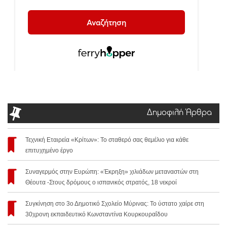
Δημοφιλή Άρθρα
Τεχνική Εταιρεία «Κρίτων»: Το σταθερό σας θεμέλιο για κάθε
επιτυχημένο έργο
Συναγερμός στην Ευρώπη: «Έκρηξη» χιλιάδων μεταναστών στη
Θέουτα -Στους δρόμους ο ισπανικός στρατός, 18 νεκροί
Συγκίνηση στο 3ο Δημοτικό Σχολείο Μύρινας: Το ύστατο χαίρε στη
30χρονη εκπαιδευτικό Κωνσταντίνα Κουρκουραΐδου