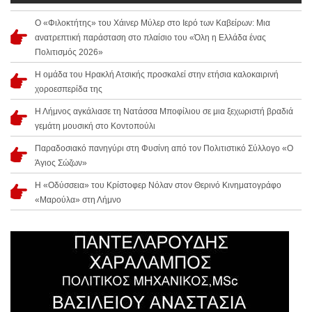
Ο «Φιλοκτήτης» του Χάινερ Μύλερ στο Ιερό των Καβείρων: Μια
ανατρεπτική παράσταση στο πλαίσιο του «Όλη η Ελλάδα ένας
Πολιτισμός 2026»
Η ομάδα του Ηρακλή Ατσικής προσκαλεί στην ετήσια καλοκαιρινή
χοροεσπερίδα της
Η Λήμνος αγκάλιασε τη Νατάσσα Μποφίλιου σε μια ξεχωριστή βραδιά
γεμάτη μουσική στο Κοντοπούλι
Παραδοσιακό πανηγύρι στη Φυσίνη από τον Πολιτιστικό Σύλλογο «Ο
Άγιος Σώζων»
Η «Οδύσσεια» του Κρίστοφερ Νόλαν στον Θερινό Κινηματογράφο
«Μαρούλα» στη Λήμνο