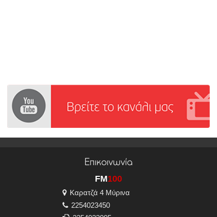
Επικοινωνία
FM
100
Καρατζά 4 Μύρινα
2254023450