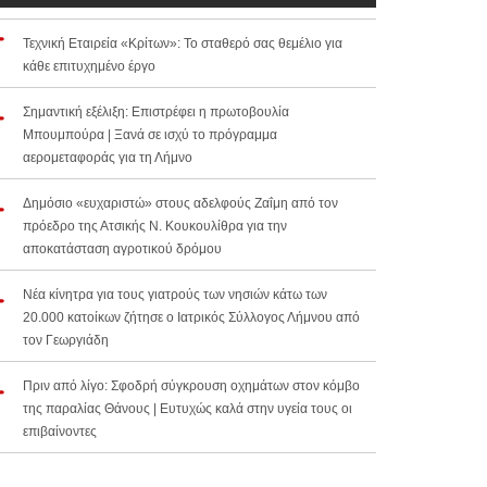
Τεχνική Εταιρεία «Κρίτων»: Το σταθερό σας θεμέλιο για
κάθε επιτυχημένο έργο
Σημαντική εξέλιξη: Επιστρέφει η πρωτοβουλία
Μπουμπούρα | Ξανά σε ισχύ το πρόγραμμα
αερομεταφοράς για τη Λήμνο
Δημόσιο «ευχαριστώ» στους αδελφούς Ζαΐμη από τον
πρόεδρο της Ατσικής Ν. Κουκουλίθρα για την
αποκατάσταση αγροτικού δρόμου
Νέα κίνητρα για τους γιατρούς των νησιών κάτω των
20.000 κατοίκων ζήτησε ο Ιατρικός Σύλλογος Λήμνου από
τον Γεωργιάδη
Πριν από λίγο: Σφοδρή σύγκρουση οχημάτων στον κόμβο
της παραλίας Θάνους | Ευτυχώς καλά στην υγεία τους οι
επιβαίνοντες