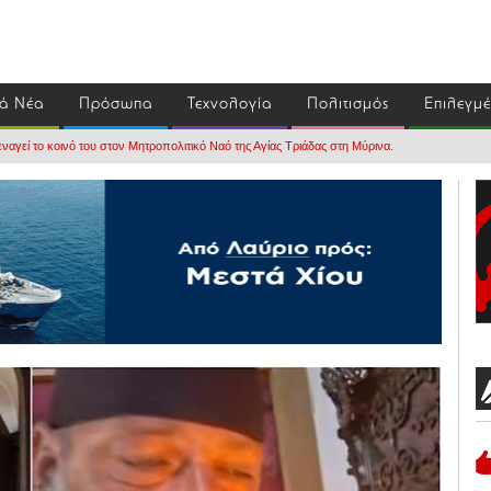
ά Νέα
Πρόσωπα
Τεχνολογία
Πολιτισμός
Επιλεγμ
ναγεί το κοινό του στον Μητροπολιτικό Ναό της Αγίας Τριάδας στη Μύρινα.