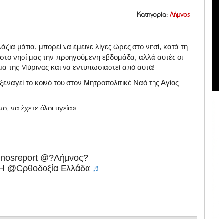
Κατηγορία:
Λήμνος
ζια μάτια, μπορεί να έμεινε λίγες ώρες στο νησί, κατά τη
 στο νησί μας την προηγούμενη εβδομάδα, αλλά αυτές οι
μα της Μύρινας και να εντυπωσιαστεί από αυτά!
 ξεναγεί το κοινό του στον Μητροπολιτικό Ναό της Αγίας
ο, να έχετε όλοι υγεία»
nosreport @?Λήμνος?
@Ορθοδοξία Ελλάδα
♬