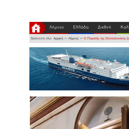
Λήμνος
Ελλάδα
Διεθνή
Καλ
Βρίσκεστε εδώ:
Αρχική
Λήμνος
Ο Πειρατής της Θεσσαλονίκης ξε
>>
>>