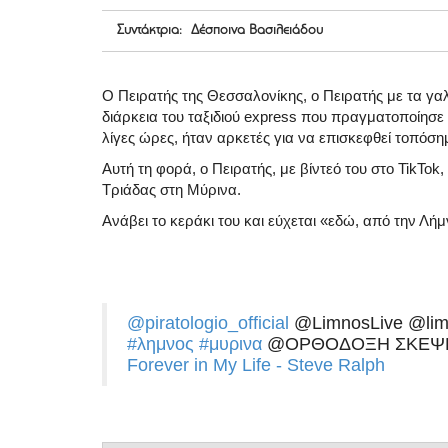
Συντάκτρια: Δέσποινα Βασιλειάδου
Ο Πειρατής της Θεσσαλονίκης, ο Πειρατής με τα γαλά
διάρκεια του ταξιδιού express που πραγματοποίησε
λίγες ώρες, ήταν αρκετές για να επισκεφθεί τοπόση
Αυτή τη φορά, ο Πειρατής, με βίντεό του στο TikTok,
Τριάδας στη Μύρινα.
Ανάβει το κεράκι του και εύχεται «εδώ, από την Λήμν
@piratologio_official
@LimnosLive @lim
#λημνος
#μυρινα
@ΟΡΘΟΔΟΞΗ ΣΚΕΨΗ 
Forever in My Life - Steve Ralph