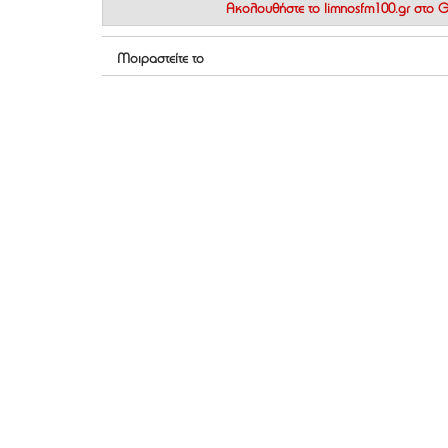
Ακολουθήστε το
limnosfm100.gr στο
Μοιραστείτε το