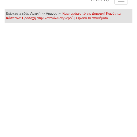
Βρίσκεστε εδώ:
Αρχική
Λήμνος
Καμπανάκι από την Δημοτική Κοινότητα
>>
>>
Κάσπακα: Προσοχή στην κατανάλωση νερού | Οριακά τα αποθέματα