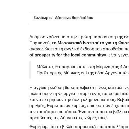
Συντάκτρια: Δέσποινα Βασιλειάδου
Δυόμιση χρόνια μετά την πρώτη παρουσίαση της ελλ
Πορτιανού,
το Μεσογειακό Ινστιτούτο για τη Φύσ
ανακοινώσει ότι η αγγλική έκδοση του σπουδαίου πο
of prosperity for the local community»
, είναι γεγο
Μάλιστα, θα παρουσιαστεί στη Μύρινα,στις
4 Αυ
Προϊστορικής Μύρινας
επί της οδού Αργοναυτών
Η αγγλική έκδοση θα επιτρέψει στις νέες και τους ν
μελετήσουν τη γεωργική ιστορία ενός τόπου με αδιά
και να εκτιμήσουν την άυλη κληρονομιά τους. Βεβα
αριθμός, Ευρωπαίων κυρίως, επισκεπτών έρχεται στ
την ταυτότητα του τόπου. Ένα αντίτυπο του βιβλίου
πρεσβευτές της Λήμνου στις χώρες τους!
Θυμίζουμε ότι το βιβλίο παρουσιάζει τα αποτελέσμα