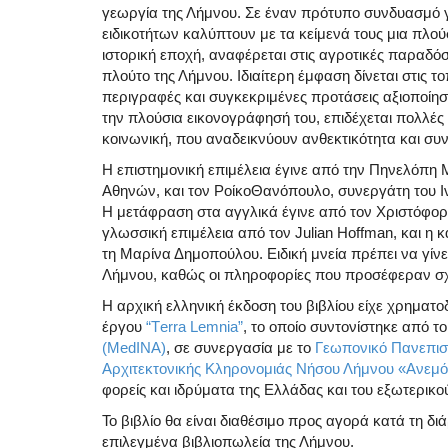
γεωργία της Λήμνου. Σε έναν πρότυπο συνδυασμό γ
ειδικοτήτων καλύπτουν με τα κείμενά τους μια πλού
ιστορική εποχή, αναφέρεται στις αγροτικές παραδόσε
πλούτο της Λήμνου. Ιδιαίτερη έμφαση δίνεται στις τ
περιγραφές και συγκεκριμένες προτάσεις αξιοποίησης
την πλούσια εικονογράφησή του, επιδέχεται πολλές 
κοινωνική, που αναδεικνύουν ανθεκτικότητα και συν
Η επιστημονική επιμέλεια έγινε από την Πηνελόπη
Αθηνών, και τον ΡοίκοΘανόπουλο, συνεργάτη του Ι
Η μετάφραση στα αγγλικά έγινε από τον Χριστόφορ
γλωσσική επιμέλεια από τον Julian Hoffman, και η κ
τη Μαρίνα Δημοπούλου. Ειδική μνεία πρέπει να γίν
Λήμνου, καθώς οι πληροφορίες που προσέφεραν σχετ
Η αρχική ελληνική έκδοση του βιβλίου είχε χρηματο
έργου
“Τerra Lemnia”
, το οποίο συντονίστηκε από τ
(MedINA)
, σε συνεργασία με το
Γεωπονικό Πανεπισ
Αρχιτεκτονικής Κληρονομιάς Νήσου Λήμνου «Ανεμ
φορείς και ιδρύματα της Ελλάδας και του εξωτερικο
Το βιβλίο θα είναι διαθέσιμο προς αγορά κατά τη δ
επιλεγμένα βιβλιοπωλεία της Λήμνου.