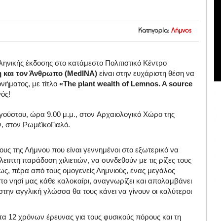
Κατηγορία:
Λήμνος
ηνικής έκδοσης στο κατάμεστο Πολιτιστικό Κέντρο
η και τον Άνθρωπο (MedINA)
είναι στην ευχάριστη θέση να
νήματος, με τίτλο
«The plant wealth of Lemnos. A source
νός!
γούστου, ώρα 9.00 μ.μ.
, στον
Αρχαιολογικό Χώρο της
, στον ΡωμέϊκοΓιαλό.
έους της Λήμνου που είναι γεννημένοι στο εξωτερικό να
λειπτη παράδοση χιλιετιών, να συνδεθούν με τις ρίζες τους
ίως, πέρα από τους ομογενείς Λημνιούς, ένας μεγάλος
ο νησί μας κάθε καλοκαίρι, αναγνωρίζει και απολαμβάνει
 στην αγγλική γλώσσα θα τους κάνει να γίνουν οι καλύτεροι
τα 12 χρόνων έρευνας για τους φυσικούς πόρους και τη