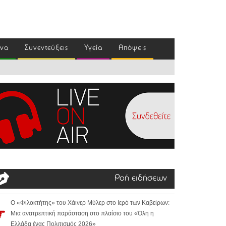
ένα
Συνεντεύξεις
Υγεία
Απόψεις
Ροή ειδήσεων
Ο «Φιλοκτήτης» του Χάινερ Μύλερ στο Ιερό των Καβείρων:
Μια ανατρεπτική παράσταση στο πλαίσιο του «Όλη η
Ελλάδα ένας Πολιτισμός 2026»