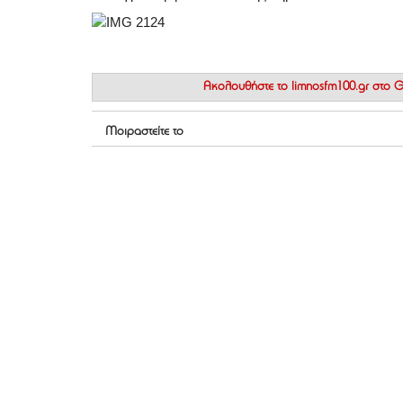
Ακολουθήστε το
limnosfm100.gr στο
Μοιραστείτε το