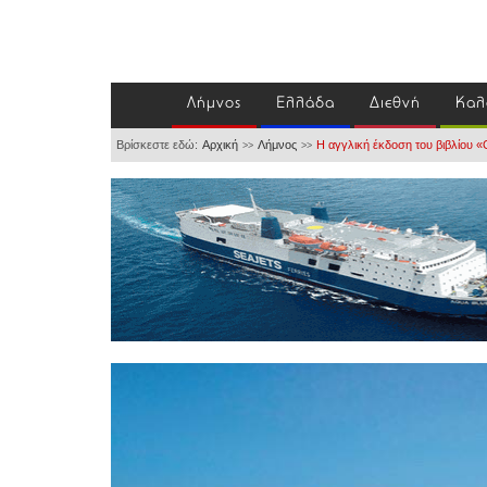
Λήμνος
Ελλάδα
Διεθνή
Καλ
Βρίσκεστε εδώ:
Αρχική
Λήμνος
Η αγγλική έκδοση του βιβλίου «Ο
>>
>>