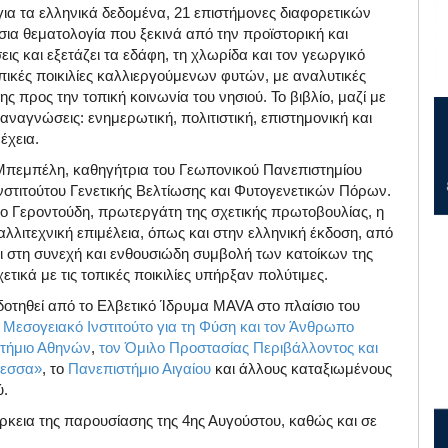
ια τα ελληνικά δεδομένα, 21 επιστήμονες διαφορετικών
σια θεματολογία που ξεκινά από την προϊστορική και
ις και εξετάζει τα εδάφη, τη χλωρίδα και τον γεωργικό
οπικές ποικιλίες καλλιεργούμενων φυτών, με αναλυτικές
 προς την τοπική κοινωνία του νησιού. Το βιβλίο, μαζί με
αναγνώσεις: ενημερωτική, πολιτιστική, επιστημονική και
έχεια.
 Μπεμπέλη, καθηγήτρια του Γεωπονικού Πανεπιστημίου
νστιτούτου Γενετικής Βελτίωσης και Φυτογενετικών Πόρων.
ο Γεροντούδη, πρωτεργάτη της σχετικής πρωτοβουλίας, η
αλλιτεχνική επιμέλεια, όπως και στην ελληνική έκδοση, από
ει στη συνεχή και ενθουσιώδη συμβολή των κατοίκων της
ικά με τις τοπικές ποικιλίες υπήρξαν πολύτιμες.
δοτηθεί από το Ελβετικό Ίδρυμα MAVA στο πλαίσιο του
ο
Μεσογειακό Ινστιτούτο για τη Φύση και τον Άνθρωπο
τήμιο Αθηνών
,
τον Όμιλο Προστασίας Περιβάλλοντος και
όεσσα»
, το
Πανεπιστήμιο Αιγαίου
και άλλους καταξιωμένους
ύ.
ιάρκεια της παρουσίασης της 4ης Αυγούστου, καθώς και σε