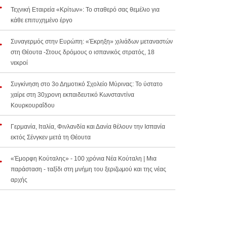
Τεχνική Εταιρεία «Κρίτων»: Το σταθερό σας θεμέλιο για
κάθε επιτυχημένο έργο
Συναγερμός στην Ευρώπη: «Έκρηξη» χιλιάδων μεταναστών
στη Θέουτα -Στους δρόμους ο ισπανικός στρατός, 18
νεκροί
Συγκίνηση στο 3ο Δημοτικό Σχολείο Μύρινας: Το ύστατο
χαίρε στη 30χρονη εκπαιδευτικό Κωνσταντίνα
Κουρκουραΐδου
Γερμανία, Ιταλία, Φινλανδία και Δανία θέλουν την Ισπανία
εκτός Σένγκεν μετά τη Θέουτα
«Έμορφη Κούταλης» - 100 χρόνια Νέα Κούταλη | Μια
παράσταση - ταξίδι στη μνήμη του ξεριζωμού και της νέας
αρχής