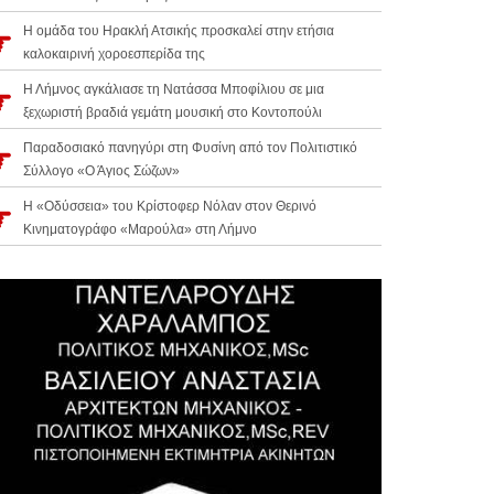
Η ομάδα του Ηρακλή Ατσικής προσκαλεί στην ετήσια
καλοκαιρινή χοροεσπερίδα της
Η Λήμνος αγκάλιασε τη Νατάσσα Μποφίλιου σε μια
ξεχωριστή βραδιά γεμάτη μουσική στο Κοντοπούλι
Παραδοσιακό πανηγύρι στη Φυσίνη από τον Πολιτιστικό
Σύλλογο «Ο Άγιος Σώζων»
Η «Οδύσσεια» του Κρίστοφερ Νόλαν στον Θερινό
Κινηματογράφο «Μαρούλα» στη Λήμνο