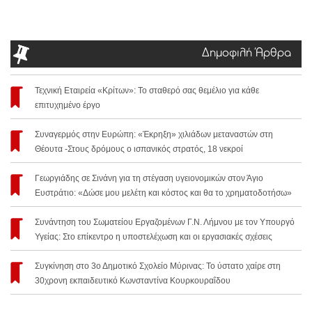
Δημοφιλή Άρθρα
Τεχνική Εταιρεία «Κρίτων»: Το σταθερό σας θεμέλιο για κάθε
επιτυχημένο έργο
Συναγερμός στην Ευρώπη: «Έκρηξη» χιλιάδων μεταναστών στη
Θέουτα -Στους δρόμους ο ισπανικός στρατός, 18 νεκροί
Γεωργιάδης σε Σινάνη για τη στέγαση υγειονομικών στον Άγιο
Ευστράτιο: «Δώσε μου μελέτη και κόστος και θα το χρηματοδοτήσω»
Συνάντηση του Σωματείου Εργαζομένων Γ.Ν. Λήμνου με τον Υπουργό
Υγείας: Στο επίκεντρο η υποστελέχωση και οι εργασιακές σχέσεις
Συγκίνηση στο 3ο Δημοτικό Σχολείο Μύρινας: Το ύστατο χαίρε στη
30χρονη εκπαιδευτικό Κωνσταντίνα Κουρκουραΐδου