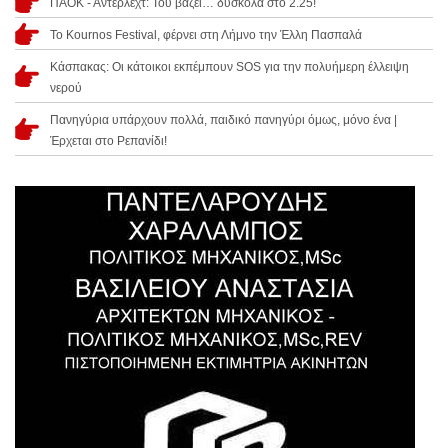
ΠΑΟΚ - Άντερλεχτ: Του βάζει… δύσκολα στο 2.25!
Το Kournos Festival, φέρνει στη Λήμνο την Έλλη Πασπαλά
Κάσπακας: Οι κάτοικοι εκπέμπουν SOS για την πολυήμερη έλλειψη
νερού
Πανηγύρια υπάρχουν πολλά, παιδικό πανηγύρι όμως, μόνο ένα |
Έρχεται στο Ρεπανίδι!