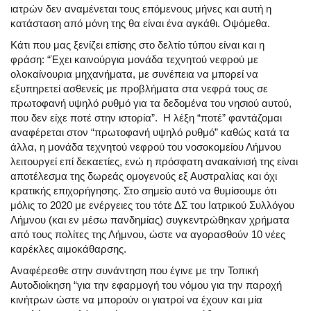
ιατρών δεν αναμένεται τους επόμενους μήνες και αυτή η
κατάσταση από μόνη της θα είναι ένα αγκάθι. Οψόμεθα.
Κάτι που μας ξενίζει επίσης στο δελτίο τύπου είναι και η
φράση: “Έχει καινούργια μονάδα τεχνητού νεφρού με
ολοκαίνουρια μηχανήματα, με συνέπεια να μπορεί να
εξυπηρετεί ασθενείς με προβλήματα στα νεφρά τους σε
πρωτοφανή υψηλό ρυθμό για τα δεδομένα του νησιού αυτού,
που δεν είχε ποτέ στην ιστορία”. Η λέξη “ποτέ” φαντάζομαι
αναφέρεται στον “πρωτοφανή υψηλό ρυθμό” καθώς κατά τα
άλλα, η μονάδα τεχνητού νεφρού του νοσοκομείου Λήμνου
λειτουργεί επί δεκαετίες, ενώ η πρόσφατη ανακαίνισή της είναι
αποτέλεσμα της δωρεάς ομογενούς εξ Αυστραλίας και όχι
κρατικής επιχορήγησης. Στο σημείο αυτό να θυμίσουμε ότι
μόλις το 2020 με ενέργειες του τότε ΔΣ του Ιατρικού Συλλόγου
Λήμνου (και εν μέσω πανδημίας) συγκεντρώθηκαν χρήματα
από τους πολίτες της Λήμνου, ώστε να αγορασθούν 10 νέες
καρέκλες αιμοκάθαρσης.
Αναφέρεσθε στην συνάντηση που έγινε με την Τοπική
Αυτοδιοίκηση “για την εφαρμογή του νόμου για την παροχή
κινήτρων ώστε να μπορούν οι γιατροί να έχουν και μία