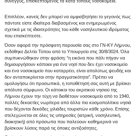
σύνεγγυς, επισκεπτόμενος τα κατά τόπους νοσοκομεία.
Επιπλέον, κανείς δεν μπορεί να αμφισβητήσει το γεγονός πως
πάντοτε είστε ιδιαίτερα διαβασμένος και ενημερωμένος
σχετικά με τις ιδιαιτερότητες του κάθε νοσηλευτικού ιδρύματος
που επισκέπτεστε.
Όσον αφορά την πρόσφατη παρουσία σας στο ΓΝ-ΚΥ Λήμνου,
εκδόθηκε Δελτίο Τύπου από το Υπουργείο στις 30/8/3024. Όλα
συμπυκνώθηκαν στην φράση: “η εικόνα που πάλι πήγαν να
δημιουργήσουν κάποιοι για ένα νησί που δεν έχει νοσοκομείο
και ένα νοσοκομείο που καταρρέει, είναι απολύτως ψευδής και
δεν ανταποκρίνεται στην πραγματικότητα”. Πρέπει να
ομολογήσω ότι προσωπικά, η τοποθέτησή σας αυτή με βρίσκει
απόλυτα σύμφωνο. Οι κάτοικοι του ακριτικού νησιού της
Λήμνου έχουν την τύχη να διαθέτουν νοσοκομείο από το 1940,
πολλές δεκαετίες νωρίτερα από άλλα πιο κοσμοπολίτικα νησιά
που δέχονται δεκάδες χιλιάδες τουριστών κάθε χρόνο. Επίσης
στελεχώνεται σε όλες τις υπηρεσίες (ιατρική, νοσηλευτική,
διοικητική) από πρόσωπα που παλεύουν καθημερινά να
βρίσκουν λύσεις παρά τις όποιες αντιξοότητες.