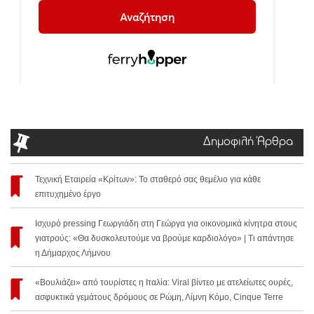
Δημοφιλή Άρθρα
Τεχνική Εταιρεία «Κρίτων»: Το σταθερό σας θεμέλιο για κάθε
επιτυχημένο έργο
Ισχυρό pressing Γεωργιάδη στη Γεώργα για οικονομικά κίνητρα στους
γιατρούς: «Θα δυσκολευτούμε να βρούμε καρδιολόγο» | Τι απάντησε
η Δήμαρχος Λήμνου
«Βουλιάζει» από τουρίστες η Ιταλία: Viral βίντεο με ατελείωτες ουρές,
ασφυκτικά γεμάτους δρόμους σε Ρώμη, Λίμνη Κόμο, Cinque Terre