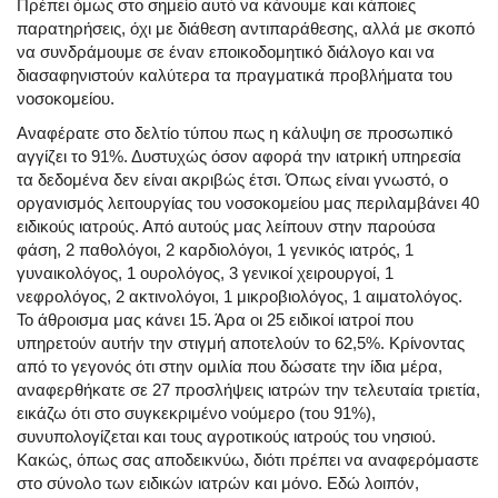
Πρέπει όμως στο σημείο αυτό να κάνουμε και κάποιες
παρατηρήσεις, όχι με διάθεση αντιπαράθεσης, αλλά με σκοπό
να συνδράμουμε σε έναν εποικοδομητικό διάλογο και να
διασαφηνιστούν καλύτερα τα πραγματικά προβλήματα του
νοσοκομείου.
Αναφέρατε στο δελτίο τύπου πως η κάλυψη σε προσωπικό
αγγίζει το 91%. Δυστυχώς όσον αφορά την ιατρική υπηρεσία
τα δεδομένα δεν είναι ακριβώς έτσι. Όπως είναι γνωστό, ο
οργανισμός λειτουργίας του νοσοκομείου μας περιλαμβάνει 40
ειδικούς ιατρούς. Από αυτούς μας λείπουν στην παρούσα
φάση, 2 παθολόγοι, 2 καρδιολόγοι, 1 γενικός ιατρός, 1
γυναικολόγος, 1 ουρολόγος, 3 γενικοί χειρουργοί, 1
νεφρολόγος, 2 ακτινολόγοι, 1 μικροβιολόγος, 1 αιματολόγος.
Το άθροισμα μας κάνει 15. Άρα οι 25 ειδικοί ιατροί που
υπηρετούν αυτήν την στιγμή αποτελούν το 62,5%. Κρίνοντας
από το γεγονός ότι στην ομιλία που δώσατε την ίδια μέρα,
αναφερθήκατε σε 27 προσλήψεις ιατρών την τελευταία τριετία,
εικάζω ότι στο συγκεκριμένο νούμερο (του 91%),
συνυπολογίζεται και τους αγροτικούς ιατρούς του νησιού.
Κακώς, όπως σας αποδεικνύω, διότι πρέπει να αναφερόμαστε
στο σύνολο των ειδικών ιατρών και μόνο. Εδώ λοιπόν,