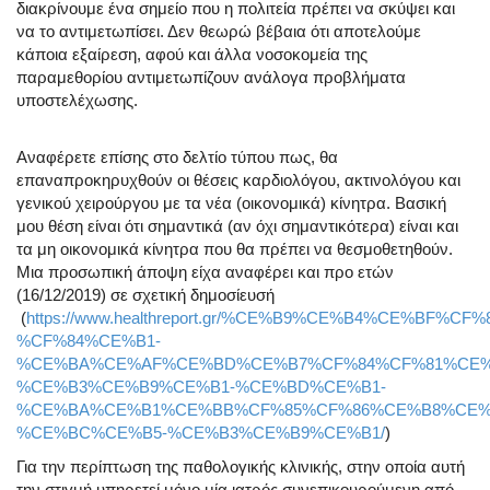
διακρίνουμε ένα σημείο που η πολιτεία πρέπει να σκύψει και
να το αντιμετωπίσει. Δεν θεωρώ βέβαια ότι αποτελούμε
κάποια εξαίρεση, αφού και άλλα νοσοκομεία της
παραμεθορίου αντιμετωπίζουν ανάλογα προβλήματα
υποστελέχωσης.
Αναφέρετε επίσης στο δελτίο τύπου πως, θα
επαναπροκηρυχθούν οι θέσεις καρδιολόγου, ακτινολόγου και
γενικού χειρούργου με τα νέα (οικονομικά) κίνητρα. Βασική
μου θέση είναι ότι σημαντικά (αν όχι σημαντικότερα) είναι και
τα μη οικονομικά κίνητρα που θα πρέπει να θεσμοθετηθούν.
Μια προσωπική άποψη είχα αναφέρει και προ ετών
(16/12/2019) σε σχετική δημοσίευσή
(
https://www.healthreport.gr/%CE%B9%CE%B4%CE%BF%CF%
%CF%84%CE%B1-
%CE%BA%CE%AF%CE%BD%CE%B7%CF%84%CF%81%CE%
%CE%B3%CE%B9%CE%B1-%CE%BD%CE%B1-
%CE%BA%CE%B1%CE%BB%CF%85%CF%86%CE%B8%CE%
%CE%BC%CE%B5-%CE%B3%CE%B9%CE%B1/
)
Για την περίπτωση της παθολογικής κλινικής, στην οποία αυτή
την στιγμή υπηρετεί μόνο μία ιατρός συνεπικουρούμενη από