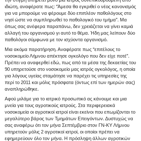
ιδιώτη, αναφέρατε πως: “Άμεσα θα εγκριθεί ο νέος κανονισμός
για να μπορούμε να φέρουμε δύο επιπλέον παθολόγους στο
νησί ώστε να συμπληρωθεί το παθολογικό του τμήμα”. Μα
όπως σας ανέφερα παραπάνω, δεν χρειάζεται να γίνει καμιά
αλλαγή του οργανισμού γι αυτό το θέμα. Ήδη μας λείπουν δύο
παθολόγοι σύμφωνα με τον ισχύοντα οργανισμό.
Μια ακόμα παρατήρηση. Αναφέρατε πως “επιτέλους το
νοσοκομείο Λήμνου απέκτησε ογκολόγο που δεν είχε ποτέ”.
Πρέπει να αναφερθεί εδώ, πως από τα μέσα της δεκαετίας του
90 υπηρετούσε στο νοσοκομείο μας ιατρός ογκολόγος, η οποία
για λόγους υγείας σταμάτησε να παρέχει τις υπηρεσίες της
περί το 2011 και μόλις πρόσφατα (όντως επί των ημερών σας)
αναπληρώθηκε.
Αφού μιλάμε για το ιατρικό προσωπικό ας κάνουμε και μια
μνεία για τους αγροτικούς ιατρούς. Στα περιφερειακά
νοσοκομεία οι αγροτικοί ιατροί είναι εκείνοι που επωμίζονται το
μεγαλύτερο βάρος των Τμημάτων Επειγόντων. Δυστυχώς να
σας αναφέρω ότι τον μήνα Σεπτέμβριο στον ΓΝ-ΚΥ Λήμνου
υπηρετούν μόλις 2 αγροτικοί ιατροί, οι οποίοι πρέπει να
εφημερεύουν όλο τον μήνα. Η πρόσληψη άλλων αγροτικών