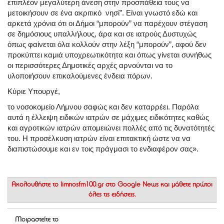
επιπλέον μεγαλύτερη άνεση στην προσπάθεια τους να
μετοικήσουν σε ένα ακριτικό νησί”. Είναι γνωστό εδώ και
αρκετά χρόνια ότι οι Δήμοι “μπορούν” να παρέχουν στέγαση
σε δημόσιους υπαλλήλους, άρα και σε ιατρούς Δυστυχώς
όπως φαίνεται όλα κολλούν στην λέξη “μπορούν”, αφού δεν
προκύπτει καμιά υποχρεωτικότητα και όπως γίνεται συνήθως
οι περισσότερες Δημοτικές αρχές αρνούνται να το
υλοποιήσουν επικαλούμενες ένδεια πόρων.
Κύριε Υπουργέ,
το νοσοκομείο Λήμνου σαφώς και δεν καταρρέει. Παρόλα
αυτά η έλλειψη ειδικών ιατρών σε μάχιμες ειδικότητες καθώς
και αγροτικών ιατρών απομειώνει πολλές από τις δυνατότητές
του. Η προσέλκυση ιατρών είναι επιτακτική ώστε να να
διαπιστώσουμε και εν τοις πράγμασι το ενδιαφέρον σας».
Ακολουθήστε το
limnosfm100.gr στο Google News
και μάθετε πρώτοι
όλες τις ειδήσεις.
Μοιραστείτε το