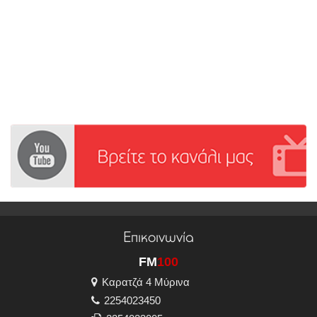
Επικοινωνία
FM
100
Καρατζά 4 Μύρινα
2254023450