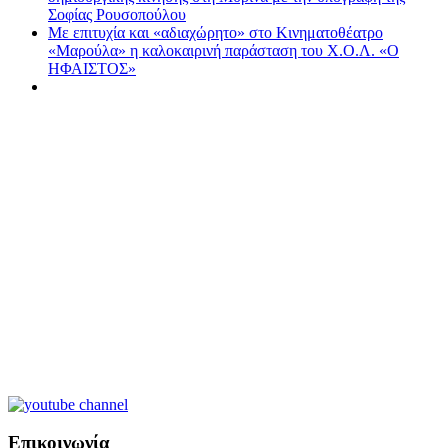
Σοφίας Ρουσοπούλου
Με επιτυχία και «αδιαχώρητο» στο Κινηματοθέατρο
«Μαρούλα» η καλοκαιρινή παράσταση του Χ.Ο.Λ. «Ο
ΗΦΑΙΣΤΟΣ»
Επικοινωνία