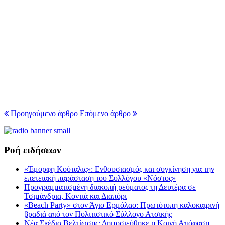
Προηγούμενο άρθρο
Επόμενο άρθρο
Ροή ειδήσεων
«Έμορφη Κούταλις»: Ενθουσιασμός και συγκίνηση για την
επετειακή παράσταση του Συλλόγου «Νόστος»
Προγραμματισμένη διακοπή ρεύματος τη Δευτέρα σε
Τσιμάνδρια, Κοντιά και Διαπόρι
«Beach Party» στον Άγιο Ερμόλαο: Πρωτότυπη καλοκαιρινή
βραδιά από τον Πολιτιστικό Σύλλογο Ατσικής
Νέα Σχέδια Βελτίωσης: Δημοσιεύθηκε η Κοινή Απόφαση |