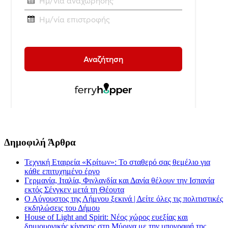
Δημοφιλή Άρθρα
Τεχνική Εταιρεία «Κρίτων»: Το σταθερό σας θεμέλιο για
κάθε επιτυχημένο έργο
Γερμανία, Ιταλία, Φινλανδία και Δανία θέλουν την Ισπανία
εκτός Σένγκεν μετά τη Θέουτα
Ο Αύγουστος της Λήμνου ξεκινά | Δείτε όλες τις πολιτιστικές
εκδηλώσεις του Δήμου
House of Light and Spirit: Νέος χώρος ευεξίας και
δημιουργικής κίνησης στη Μύρινα με την υπογραφή της