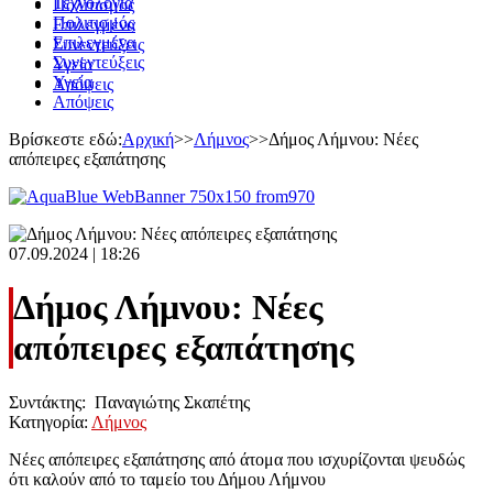
Τεχνολογία
Πολιτισμός
Πολιτισμός
Επιλεγμένα
Επιλεγμένα
Συνεντεύξεις
Συνεντεύξεις
Υγεία
Υγεία
Απόψεις
Απόψεις
Βρίσκεστε εδώ:
Αρχική
>>
Λήμνος
>>
Δήμος Λήμνου: Νέες
απόπειρες εξαπάτησης
07.09.2024 | 18:26
Δήμος Λήμνου: Νέες
απόπειρες εξαπάτησης
Συντάκτης: Παναγιώτης Σκαπέτης
Κατηγορία:
Λήμνος
Νέες απόπειρες εξαπάτησης από άτομα που ισχυρίζονται ψευδώς
ότι καλούν από το ταμείο του Δήμου Λήμνου