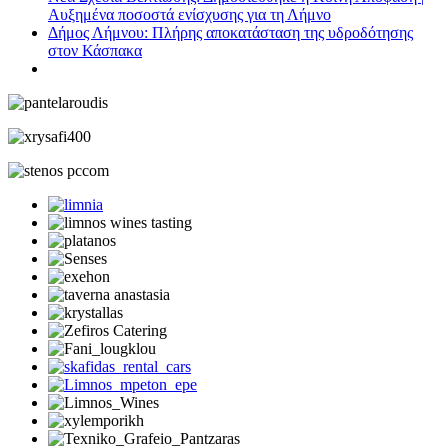
Αυξημένα ποσοστά ενίσχυσης για τη Λήμνο
Δήμος Λήμνου: Πλήρης αποκατάσταση της υδροδότησης
στον Κάσπακα