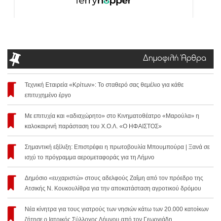
Δημοφιλή Άρθρα
Τεχνική Εταιρεία «Κρίτων»: Το σταθερό σας θεμέλιο για κάθε
επιτυχημένο έργο
Με επιτυχία και «αδιαχώρητο» στο Κινηματοθέατρο «Μαρούλα» η
καλοκαιρινή παράσταση του Χ.Ο.Λ. «Ο ΗΦΑΙΣΤΟΣ»
Σημαντική εξέλιξη: Επιστρέφει η πρωτοβουλία Μπουμπούρα | Ξανά σε
ισχύ το πρόγραμμα αερομεταφοράς για τη Λήμνο
Δημόσιο «ευχαριστώ» στους αδελφούς Ζαΐμη από τον πρόεδρο της
Ατσικής Ν. Κουκουλίθρα για την αποκατάσταση αγροτικού δρόμου
Νέα κίνητρα για τους γιατρούς των νησιών κάτω των 20.000 κατοίκων
ζήτησε ο Ιατρικός Σύλλογος Λήμνου από τον Γεωργιάδη