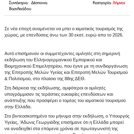
Συντάκτρια: Δέσποινα
Κατηγορία:
Λήμνος
Βασιλειάδου
Σε νέα εποχή αναμένεται να μπει ο ιαματικός τουρισμός της
χώρας, με επενδύσεις άνω των 30 εκατ. ευρώ απο το 2026.
Αυτό επισήμαναν οι συμμετέχοντες ομιλητές στη σημερινή
εκδήλωση του Ελληνογερμανικού Εμπορικού και
Βιομηχανικού Επιμελητηρίου, που έγινε με τη συνδιοργάνωση
της Eπιτροπής Μελών Υγείας και Επιτροπή Μελών Τουρισμού
& Πολιτισμού, στο πλαίσιο της 88ης ΔΕΘ.
Στη διάρκεια της εκδήλωσης, αμφότεροι οι ομιλητές
υπογράμμισαν τις τεράστιες ευκαιρίες επενδύσεων και
ανάπτυξης που προσφέρει ο τομέας του ιαματικού τουρισμού
στην Ελλάδα.
Στο βιντεοσκοπημένο του μήνυμα στην εκδήλωση, ο Υπουργός
Υγείας, ‘Αδωνις Γεωργιάδης επισήμανε ότι η Ελλάδα μπορεί
να αναδειχθεί στα επόμενα χρόνια σε πρωταγωνιστή της