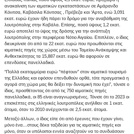
ανακαίνιση των ιαματικών εγκαταστάσεων σε Αμάρανδο
Κόνιτσα, Καβάσιλα Κόνιτσας , Πρέβεζα και ‘Αρτα, ενώ 3,091
εκατ. ευρώ έχουν ήδη πάρει το δρόμο για την αναβάθμιση της
λουτρόπολης στην Καβάλα. Επίσης, ποσό ύψους 1,2 εκατ.
ευρώ αποτελεί το ύψος της δράσης για την ανάπτυξη
λουτρόπολης στην περιφέρεια Νότιο Αιγαίου. Επιπλέον, ο ίδιος
διευκρίνισε ότι από τα 22 εκατ. ευρώ που προωθούνται στις
ιαματικές πηγές της χώρας μέσω του Ταμείου Ανάκαμψης και
Ανθεκτικότητας τα 15,887 εκατ. ευρώ θα αφορούν σε
επενδύσεις πανελλαδικά.
“Πολλά εκατομμύρια ευρώ “πέφτουν” στον ιαματικό τουρισμό
της Ελλάδας και εφόσον επενδυθούν ορθά, τότε πραγματικά η
αγορά στη χώρα μας θα δείξει την δυναμική που έχει”, τόνισε ο
ίδιος, προσθέτοντας ότι από τις 750 ιαματικές πηγές
πανελλαδικά, οι 85 είναι αναγνωρισμένες. Τόνισε ότι το 2023 οι
επισκέπτες στις ελληνικές λουτροπόλεις ανήλθαν σε 1 εκατ.
άτομα, όταν το 2010 ανέρχονται σε 2,5 εκατ. άτομα.
Μεταξύ άλλων, ο ίδιος είπε ότι από έρευνες που έχουν γίνει,
μόνο ένα…στους δέκα ταξιδεύει για τις ιαματικές πηγές και
μόνο, όταν οι υπόλοιποι εννέα αναζητούν να το συνδυάσουν