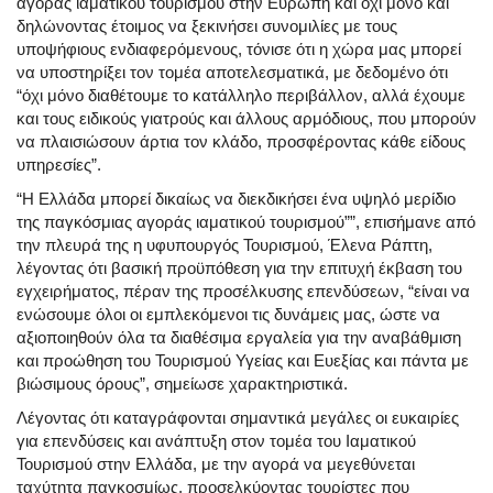
αγοράς ιαματικού τουρισμού στην Ευρώπη και όχι μόνο και
δηλώνοντας έτοιμος να ξεκινήσει συνομιλίες με τους
υποψήφιους ενδιαφερόμενους, τόνισε ότι η χώρα μας μπορεί
να υποστηρίξει τον τομέα αποτελεσματικά, με δεδομένο ότι
“όχι μόνο διαθέτουμε το κατάλληλο περιβάλλον, αλλά έχουμε
και τους ειδικούς γιατρούς και άλλους αρμόδιους, που μπορούν
να πλαισιώσουν άρτια τον κλάδο, προσφέροντας κάθε είδους
υπηρεσίες”.
“Η Ελλάδα μπορεί δικαίως να διεκδικήσει ένα υψηλό μερίδιο
της παγκόσμιας αγοράς ιαματικού τουρισμού””, επισήμανε από
την πλευρά της η υφυπουργός Τουρισμού, Έλενα Ράπτη,
λέγοντας ότι βασική προϋπόθεση για την επιτυχή έκβαση του
εγχειρήματος, πέραν της προσέλκυσης επενδύσεων, “είναι να
ενώσουμε όλοι οι εμπλεκόμενοι τις δυνάμεις μας, ώστε να
αξιοποιηθούν όλα τα διαθέσιμα εργαλεία για την αναβάθμιση
και προώθηση του Τουρισμού Υγείας και Ευεξίας και πάντα με
βιώσιμους όρους”, σημείωσε χαρακτηριστικά.
Λέγοντας ότι καταγράφονται σημαντικά μεγάλες οι ευκαιρίες
για επενδύσεις και ανάπτυξη στον τομέα του Ιαματικού
Τουρισμού στην Ελλάδα, με την αγορά να μεγεθύνεται
ταχύτητα παγκοσμίως, προσελκύοντας τουρίστες που