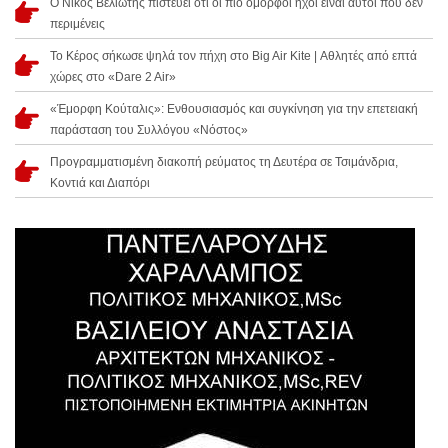
Ο Νίκος Βελιώτης πιστεύει ότι οι πιο όμορφοι ήχοι είναι αυτοί που δεν
περιμένεις
Το Κέρος σήκωσε ψηλά τον πήχη στο Big Air Kite | Αθλητές από επτά
χώρες στο «Dare 2 Air»
«Έμορφη Κούταλις»: Ενθουσιασμός και συγκίνηση για την επετειακή
παράσταση του Συλλόγου «Νόστος»
Προγραμματισμένη διακοπή ρεύματος τη Δευτέρα σε Τσιμάνδρια,
Κοντιά και Διαπόρι