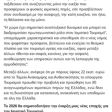
ταξιδεύουν είτε αναζητώντας μόνο την ευεξία που
προσφέρουν οι φυσικές ιαματικές πηγές, είτε προσβλέπουν
στον συνδυασμό με την αναψυχή, την καλή κουζίνα, τον ήλιο,
τη θάλασσα και όχι μόνο.
“Η χώρα έχει σημαντικό αναπτυξιακό δυναμικό και μπορεί να
διαδραματίσει πρωταγωνιστικό ρόλο στον Ιαματικό Τουρισμό”,
υπογράμμισε χαρακτηριστικά και υπενθύμισε ότι ο νέος νόμος
που ψηφίστηκε πρόσφατα, βελτιώνει και ενισχύει το θεσμικό
πλαίσιο για τον τουρισμό υγείας και ευεξίας, αφού μεταξύ
άλλων τίθενται και σαφείς κανόνες για την ασφαλή
αναθεώρηση των υπηρεσιών αυτών και τη λειτουργία της
αρμοδιότητας”.
Μεταξύ άλλων, ανέφερε ότι με πόρους ύψους 22 εκατ. ευρώ
από το Ταμείο Ανάκαμψης και Ανθεκτικότητας το υπουργείο
Τουρισμού προωθεί την προβολή και προώθηση των 85
αναγνωρισμένων ιαματικών πηγών της Ελλάδας, ενώ δίνει
και τη δυνατότητα για κατασκευή, ανακαίνιση των υποδομών
σε όλη την Ελλάδα.
Το 2026 θα σηματοδοτήσει την έναρξη μιας νέας εποχής για
τον Ιαματικό Τουρισμό