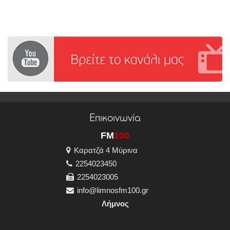
Επικοινωνία
FM
100
Καρατζά 4 Μύρινα
2254023450
2254023005
info@limnosfm100.gr
Λήμνος