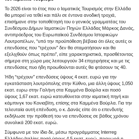
Το 2026 είναι το έτος που ο Ιαματικός Τουρισμός στην Ελλάδα
θα μπορεί να τεθεί και πάλι σε έντονα ανοδική τροχιά,
επισήμανε στην τοποθέτησή του ο γενικός γραμματέας του
Συνδέσμου Δήμων Ιαματικών Πηγών Ελλάδας Μάρκος Δανάς,
αντιπρόεδρος του Ευρωπαϊκού Συνδέσμου Ιστορικώμν
Λουτροπέλων, “υπό την προϋπόθεση βέβαια ότι όλες αυτές οι
επενδύσεις που “τρέχουν” δεν θα σταματήσουν και θα
εξελιχθούν όπως πρέπει”, είπε χαρακτηριστικά, προσθέτοντας
σήμερα στη χώρα μας λειτουργούν 34 επιχειρήσεις και με τις
επενδύσεις πυο ήδη προωθούνται αυτές θα φτάσουν τις 40.
Ήδη “τρέχουν” επενδύσεις ύψους 4 εκατ. ευρώ για την
εγκατάσταση λουτρόπολης στην Κύθνο, μια άλλη ύψους 1,050
εκατ. ευρω στην Γαλήνη στα Καμμένα Βούρλα και ποσό
ύψους 1,67 εκατ. ευρώ κατευθύνεται στην ιαματική πηγή και
κάμπινγκ του Κονιαβίτη, επίσης στα Καμμένα Βούρλα. Για την
τελευταία αυτή επένδυση, ο κ. Δανάς είπε ότι ο επενδυτής
εκδήλωσε την πρόθεσή του να επενδύσεις σε βάθος χρόνου
συνολικά 200 εκατ. ευρώ.
Σύμφωνα με τον ίδιο δε, μέσω προγράμματος Interreg
Ελλάδας-Ιταλίας ποσό ύψους 4,5 εκατ. ευρώ, προχωρά η