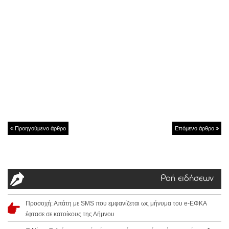
Προηγούμενο άρθρο
Επόμενο άρθρο
Ροή ειδήσεων
Προσοχή: Απάτη με SMS που εμφανίζεται ως μήνυμα του e-ΕΦΚΑ
έφτασε σε κατοίκους της Λήμνου