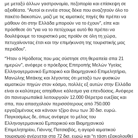
με μεταξύ άλλων γαστρονομία, πεζοπορία και επίσκεψη σε
αξιοθέατα. “Αυτοί οι εννέα στους δέκα που αναζητούν όλο το
πακέτο διακοπών, μαζί με τις ιαματικές πηγές θα πρέπει να
μάθουν ότι στην Ελλάδα μπορούν να το έχουν”, είπε και
πρόσθεσε ότι “για να το πετύχουμε αυτό θα πρέπει να
δουλέψουμε το τουριστικό μας προϊόν σε όλη τη χώρα,
πετυχαίνοντας έτσι και την επιμήκυνση της τουριστικής μας
περιόδου”.
“Ήταν ο Ηρόδοτος που μας σύστησε στη θεραπεία σπα 21
ημερών”, ανέφερε ο πρόεδρος Επιτροπής Μελών Υγείας
Eλληνογερμανικό Εμπορικό και Βιομηχανικό Επιμελητήριο,
Mανώλης Μιτάκης και λέγοντας ότι μεταξύ των φυσικών
ιαματικών πηγών στον κόσμο, πολλές εξ αυτών στην Ελλάδα
είναι οι καλύτερες απηύθυνε κάλεσμα για επενδύσεις. Ανέφερε
ότι πανευρωπαϊκά λειτουργούν 12.000 Θέρετρα ευεξίας και
σπα, που απασχολούν περισσότερους από 750.000
εργαζομένους και κάνουν τζίρο άνω των 30 δισ. ευρώ.
Παγκοσμίως δε, όπως ανέφερε το μέλος του
Ελληνογερμανικού Εμπορικού και Βιομηχανικού
Επιμελητηρίου, Γιάννης Πατσιαβός, η αγορά ιαματικού
τουρισμού ανέρχεται στα 72 δισ. ευρώ και “η τάση εξακολουθεί