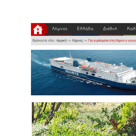
Λήμνος
Ελλάδα
Διεθνή
Καλ
Βρίσκεστε εδώ:
Αρχική
Λήμνος
Για γυρίσματα στη Λήμνο ο γνωσ
>>
>>