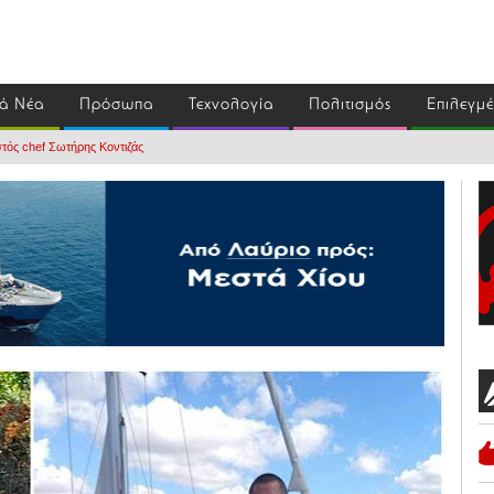
ά Νέα
Πρόσωπα
Τεχνολογία
Πολιτισμός
Επιλεγμ
τός chef Σωτήρης Κοντιζάς