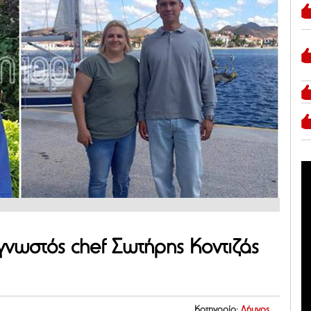
γνωστός chef Σωτήρης Κοντιζάς
Κατηγορία:
Λήμνος