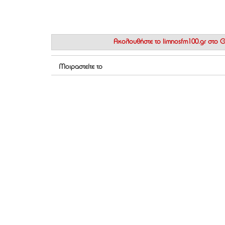
Ακολουθήστε το
limnosfm100.gr στο
Μοιραστείτε το