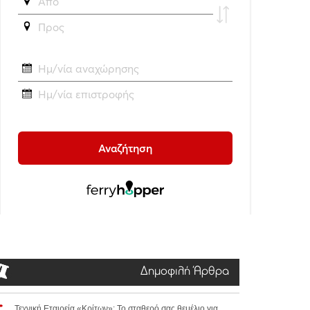
Δημοφιλή Άρθρα
Τεχνική Εταιρεία «Κρίτων»: Το σταθερό σας θεμέλιο για