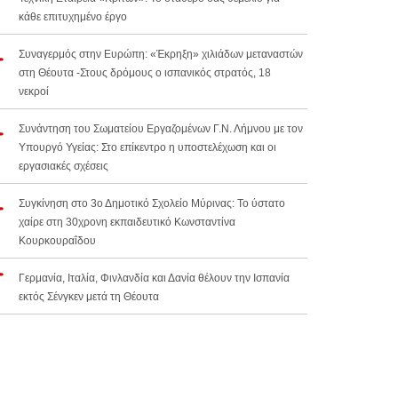
κάθε επιτυχημένο έργο
Συναγερμός στην Ευρώπη: «Έκρηξη» χιλιάδων μεταναστών
στη Θέουτα -Στους δρόμους ο ισπανικός στρατός, 18
νεκροί
Συνάντηση του Σωματείου Εργαζομένων Γ.Ν. Λήμνου με τον
Υπουργό Υγείας: Στο επίκεντρο η υποστελέχωση και οι
εργασιακές σχέσεις
Συγκίνηση στο 3ο Δημοτικό Σχολείο Μύρινας: Το ύστατο
χαίρε στη 30χρονη εκπαιδευτικό Κωνσταντίνα
Κουρκουραΐδου
Γερμανία, Ιταλία, Φινλανδία και Δανία θέλουν την Ισπανία
εκτός Σένγκεν μετά τη Θέουτα