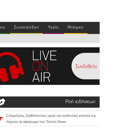
ένα
Συνεντεύξεις
Υγεία
Απόψεις
Ροή ειδήσεων
Ο Δημήτρης Σταθόπουλος υμνεί την αυθεντική γοητεία της
Λήμνου σε αφιέρωμα του Tornos News