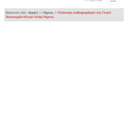
Βρίσκεστε εδώ:
Αρχική
Λήμνος
Επίσκεψη παιδοψυχιάτρου στο Γενικό
>>
>>
Νοσοκομείο-Κέντρο Υγείας Λήμνου