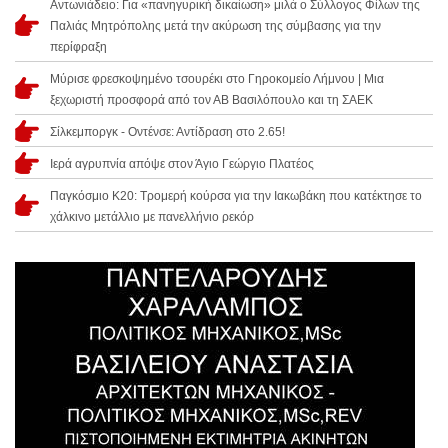
Αντωνιάδειο: Για «πανηγυρική δικαίωση» μιλά ο Σύλλογος Φίλων της
Παλιάς Μητρόπολης μετά την ακύρωση της σύμβασης για την
περίφραξη
Μύρισε φρεσκοψημένο τσουρέκι στο Γηροκομείο Λήμνου | Μια
ξεχωριστή προσφορά από τον ΑΒ Βασιλόπουλο και τη ΣΑΕΚ
Σίλκεμποργκ - Οντένσε: Αντίδραση στο 2.65!
Ιερά αγρυπνία απόψε στον Άγιο Γεώργιο Πλατέος
Παγκόσμιο Κ20: Τρομερή κούρσα για την Ιακωβάκη που κατέκτησε το
χάλκινο μετάλλιο με πανελλήνιο ρεκόρ