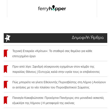
Δημοφιλή Άρθρα
Τεχνική Εταιρεία «Κρίτων»: Το σταθερό σας θεμέλιο για κάθε
επιτυχημένο έργο
Πριν από λίγο: Σφοδρή σύγκρουση οχημάτων στον κόμβο της
παραλίας Θάνους | Ευτυχώς καλά στην υγεία τους οι επιβαίνοντες
Πώς μπορείτε να γίνετε Εθελοντής Πυροσβέστης στη Λήμνο | Ανοίγουν
οι αιτήσεις με το νέο πλαίσιο του Πυροσβεστικού Σώματος
Παναγία Κακαβιώτισσα: Προεόρτια Πανήγυρις στο μοναδικό ασκεπές
εξωκλήσι της Λήμνου | Η μεταφορά της εικόνας