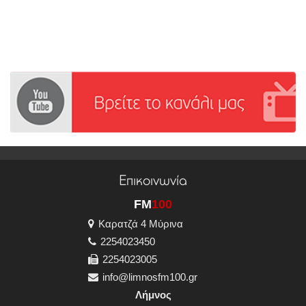
Επικοινωνία
FM
100
Καρατζά 4 Μύρινα
2254023450
2254023005
info@limnosfm100.gr
Λήμνος