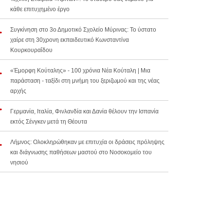
κάθε επιτυχημένο έργο
Συγκίνηση στο 3ο Δημοτικό Σχολείο Μύρινας: Το ύστατο
χαίρε στη 30χρονη εκπαιδευτικό Κωνσταντίνα
Κουρκουραΐδου
«Έμορφη Κούταλης» - 100 χρόνια Νέα Κούταλη | Μια
παράσταση - ταξίδι στη μνήμη του ξεριζωμού και της νέας
αρχής
Γερμανία, Ιταλία, Φινλανδία και Δανία θέλουν την Ισπανία
εκτός Σένγκεν μετά τη Θέουτα
Λήμνος: Ολοκληρώθηκαν με επιτυχία οι δράσεις πρόληψης
και διάγνωσης παθήσεων μαστού στο Νοσοκομείο του
νησιού