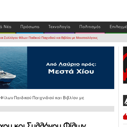
ά Νέα
Πρόσωπα
Τεχνολογία
Πολιτισμός
Επιλεγμ
αι Συλλόγου Φίλων Παιδικού Παιχνιδιού και Βιβλίου με Μουσειολόγους
χου και Συλλόγου Φίλων