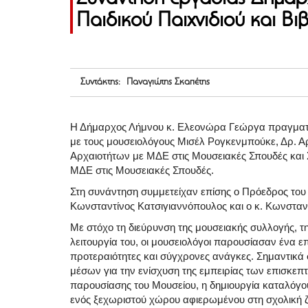
Παιδικού Παιχνιδιού και Β
Συντάκτης: Παναγιώτης Σκαπέτης
Η Δήμαρχος Λήμνου κ. Ελεονώρα Γεώργα πραγματο
με τους μουσειολόγους Μισέλ Ρογκενμπούκε, Δρ. Α
Αρχαιοτήτων με ΜΔΕ στις Μουσειακές Σπουδές και
ΜΔΕ στις Μουσειακές Σπουδές.
Στη συνάντηση συμμετείχαν επίσης ο Πρόεδρος του 
Κωνσταντίνος Κατσιγιαννόπουλος και ο κ. Κωνσταντ
Με στόχο τη διεύρυνση της μουσειακής συλλογής, τ
λειτουργία του, οι μουσειολόγοι παρουσίασαν ένα 
προτεραιότητες και σύγχρονες ανάγκες. Σημαντικά
μέσων για την ενίσχυση της εμπειρίας των επισκεπ
παρουσίασης του Μουσείου, η δημιουργία καταλόγου
ενός ξεχωριστού χώρου αφιερωμένου στη σχολική 