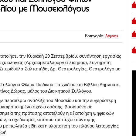
ιβλίου με Μουσειολόγους
Κατηγορία:
Λήμνος
ποίησε, την Κυριακή 29 Σεπτεμβρίου, συνάντηση εργασίας
ρχαιολογίας (Αρχαιομεταλλουργία Σιδήρου), Συντηρητή
 Σπυριδούλα Σαλταπήδα, Δρ. Θεατρολογίας, Θεατρολόγο με
Συλλόγου Φίλων Παιδικού Παιχνιδιού και Βιβλίου Λήμνου κ.
ίνος Δώρας, μέλος του Διοικητικού Συλλόγου.
ην περαιτέρω ανάδειξη του Μουσείου και την ευχερέστερη
επικαιροποιημένο σχέδιο δράσης, βασισμένο σε
 σημεία της πρότασης αποτελούν η αξιοποίηση ψηφιακών
τών, ο σχεδιασμός εντύπου τριπτύχου σύντομης
 με πωλητέα είδη και η υλοποίηση του πλάνου λειτουργίας
ζωή.