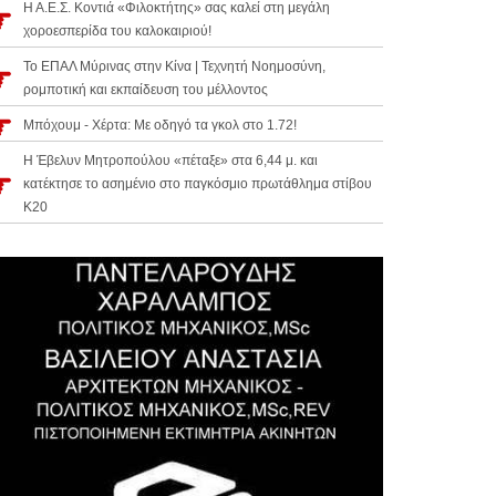
Η Α.Ε.Σ. Κοντιά «Φιλοκτήτης» σας καλεί στη μεγάλη
χοροεσπερίδα του καλοκαιριού!
Το ΕΠΑΛ Μύρινας στην Κίνα | Τεχνητή Νοημοσύνη,
ρομποτική και εκπαίδευση του μέλλοντος
Μπόχουμ - Χέρτα: Με οδηγό τα γκολ στο 1.72!
Η Έβελυν Μητροπούλου «πέταξε» στα 6,44 μ. και
κατέκτησε το ασημένιο στο παγκόσμιο πρωτάθλημα στίβου
Κ20