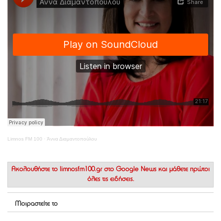
Limnos FM 100
·
Άννα Διαμαντοπούλου
Ακολουθήστε το
limnosfm100.gr στο Google News
και μάθετε πρώτοι
όλες τις ειδήσεις.
Μοιραστείτε το