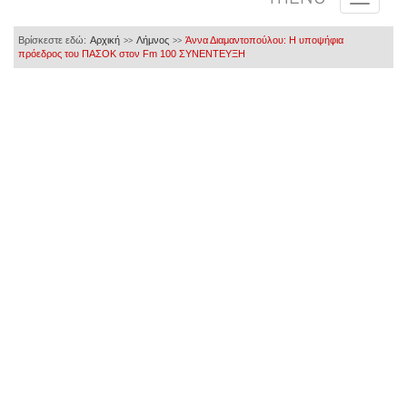
Βρίσκεστε εδώ:
Αρχική
Λήμνος
Άννα Διαμαντοπούλου: Η υποψήφια
>>
>>
πρόεδρος του ΠΑΣΟΚ στον Fm 100 ΣΥΝΕΝΤΕΥΞΗ