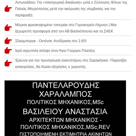
Αντωνιάδειο: Για «πανηγυρική δικαίωση» μιλά ο Σύλλογος Φίλων της
Παλιάς Μητρόπολης μετά την ακύρωση της σύμβασης για την
περίφραξη
Μύρισε φρεσκοψημένο τσουρέκι στο Γηροκομείο Λήμνου | Μια
ξεχωριστή προσφορά από τον ΑΒ Βασιλόπουλο και τη ΣΑΕΚ
Σίλκεμποργκ - Οντένσε: Αντίδραση στο 2.65!
Ιερά αγρυπνία απόψε στον Άγιο Γεώργιο Πλατέος
Έρευνα για την προσγείωση ελικοπτέρου στο Σαρακήνικο -Παρενέβη
εισαγγελέας, θα δώσει εξηγήσεις ο χειριστής