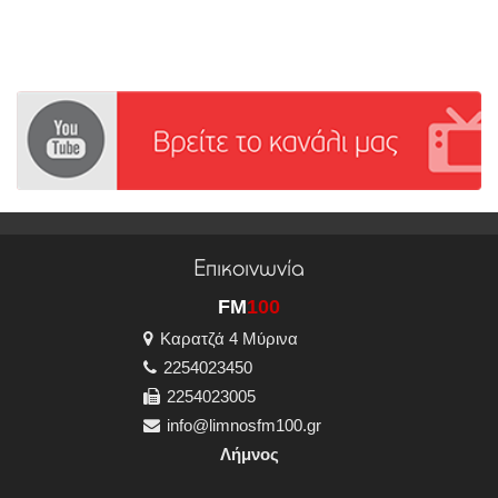
Επικοινωνία
FM
100
Καρατζά 4 Μύρινα
2254023450
2254023005
info@limnosfm100.gr
Λήμνος