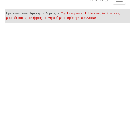
Βρίσκεστε εδώ:
Αρχική
Λήμνος
Άγ. Ευστράτιος: Η Πειραιώς δίπλα στους
>>
>>
μαθητές και τις μαθήτριες του νησιού με τη δράση «TeenSkills»