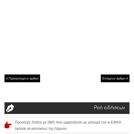
Προηγούμενο άρθρο
Επόμενο άρθρο
Ροή ειδήσεων
Προσοχή: Απάτη με SMS που εμφανίζεται ως μήνυμα του e-ΕΦΚΑ
έφτασε σε κατοίκους της Λήμνου