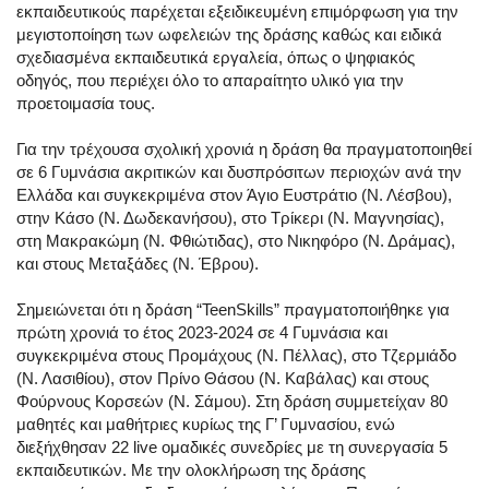
εκπαιδευτικούς παρέχεται εξειδικευμένη επιμόρφωση για την
μεγιστοποίηση των ωφελειών της δράσης καθώς και ειδικά
σχεδιασμένα εκπαιδευτικά εργαλεία, όπως ο ψηφιακός
οδηγός, που περιέχει όλο το απαραίτητο υλικό για την
προετοιμασία τους.
Για την τρέχουσα σχολική χρονιά η δράση θα πραγματοποιηθεί
σε 6 Γυμνάσια ακριτικών και δυσπρόσιτων περιοχών ανά την
Ελλάδα και συγκεκριμένα στον Άγιο Ευστράτιο (Ν. Λέσβου),
στην Κάσο (Ν. Δωδεκανήσου), στο Τρίκερι (Ν. Μαγνησίας),
στη Μακρακώμη (Ν. Φθιώτιδας), στο Νικηφόρο (Ν. Δράμας),
και στους Μεταξάδες (Ν. Έβρου).
Σημειώνεται ότι η δράση “TeenSkills” πραγματοποιήθηκε για
πρώτη χρονιά το έτος 2023-2024 σε 4 Γυμνάσια και
συγκεκριμένα στους Προμάχους (Ν. Πέλλας), στο Τζερμιάδο
(Ν. Λασιθίου), στον Πρίνο Θάσου (Ν. Καβάλας) και στους
Φούρνους Κορσεών (Ν. Σάμου). Στη δράση συμμετείχαν 80
μαθητές και μαθήτριες κυρίως της Γ’ Γυμνασίου, ενώ
διεξήχθησαν 22 live ομαδικές συνεδρίες με τη συνεργασία 5
εκπαιδευτικών. Με την ολοκλήρωση της δράσης