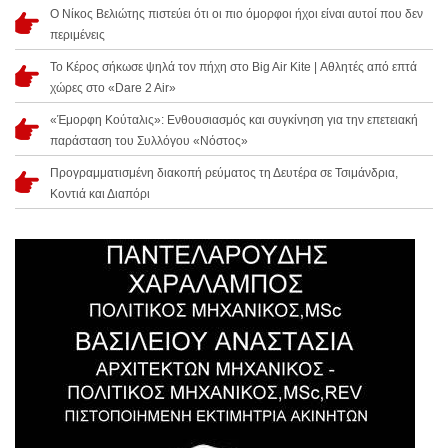
Ο Νίκος Βελιώτης πιστεύει ότι οι πιο όμορφοι ήχοι είναι αυτοί που δεν
περιμένεις
Το Κέρος σήκωσε ψηλά τον πήχη στο Big Air Kite | Αθλητές από επτά
χώρες στο «Dare 2 Air»
«Έμορφη Κούταλις»: Ενθουσιασμός και συγκίνηση για την επετειακή
παράσταση του Συλλόγου «Νόστος»
Προγραμματισμένη διακοπή ρεύματος τη Δευτέρα σε Τσιμάνδρια,
Κοντιά και Διαπόρι