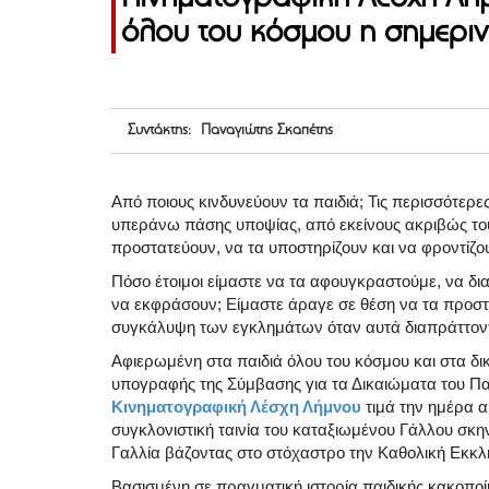
όλου του κόσμου η σημερι
Συντάκτης: Παναγιώτης Σκαπέτης
Από ποιους κινδυνεύουν τα παιδιά; Τις περισσότερ
υπεράνω πάσης υποψίας, από εκείνους ακριβώς του
προστατεύουν, να τα υποστηρίζουν και να φροντίζο
Πόσο έτοιμοι είμαστε να τα αφουγκραστούμε, να δια
να εκφράσουν; Είμαστε άραγε σε θέση να τα προσ
συγκάλυψη των εγκλημάτων όταν αυτά διαπράττοντα
Αφιερωμένη στα παιδιά όλου του κόσμου και στα δικ
υπογραφής της Σύμβασης για τα Δικαιώματα του Παι
Κινηματογραφική Λέσχη Λήμνου
τιμά την ημέρα 
συγκλονιστική ταινία του καταξιωμένου Γάλλου σ
Γαλλία βάζοντας στο στόχαστρο την Καθολική Εκκλ
Βασισμένη σε πραγματική ιστορία παιδικής κακοποί