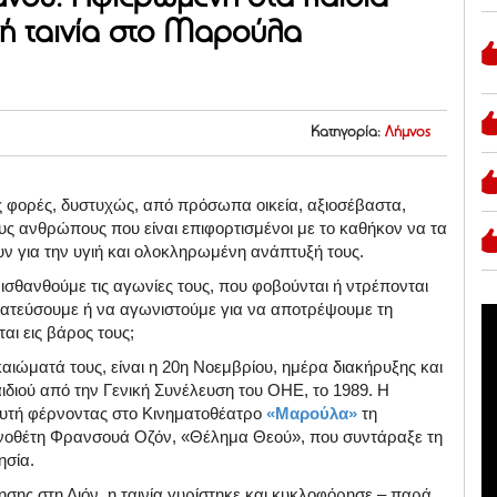
νή ταινία στο Μαρούλα
Κατηγορία:
Λήμνος
ες φορές, δυστυχώς, από πρόσωπα οικεία, αξιοσέβαστα,
ς ανθρώπους που είναι επιφορτισμένοι με το καθήκον να τα
υν για την υγιή και ολοκληρωμένη ανάπτυξή τους.
ισθανθούμε τις αγωνίες τους, που φοβούνται ή ντρέπονται
τατεύσουμε ή να αγωνιστούμε για να αποτρέψουμε τη
ι εις βάρος τους;
αιώματά τους, είναι η 20η Νοεμβρίου, ημέρα διακήρυξης και
διού από την Γενική Συνέλευση του ΟΗΕ, το 1989. Η
αυτή φέρνοντας στο Κινηματοθέατρο
«Μαρούλα»
τη
κηνοθέτη Φρανσουά Οζόν, «Θέλημα Θεού», που συντάραξε τη
ησία.
ησης στη Λιόν, η ταινία γυρίστηκε και κυκλοφόρησε – παρά