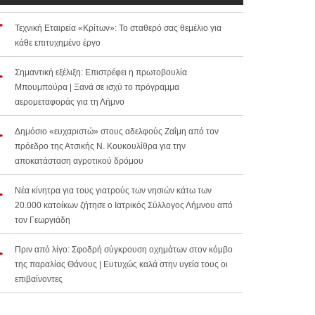
Τεχνική Εταιρεία «Κρίτων»: Το σταθερό σας θεμέλιο για
κάθε επιτυχημένο έργο
Σημαντική εξέλιξη: Επιστρέφει η πρωτοβουλία
Μπουμπούρα | Ξανά σε ισχύ το πρόγραμμα
αερομεταφοράς για τη Λήμνο
Δημόσιο «ευχαριστώ» στους αδελφούς Ζαΐμη από τον
πρόεδρο της Ατσικής Ν. Κουκουλίθρα για την
αποκατάσταση αγροτικού δρόμου
Νέα κίνητρα για τους γιατρούς των νησιών κάτω των
20.000 κατοίκων ζήτησε ο Ιατρικός Σύλλογος Λήμνου από
τον Γεωργιάδη
Πριν από λίγο: Σφοδρή σύγκρουση οχημάτων στον κόμβο
της παραλίας Θάνους | Ευτυχώς καλά στην υγεία τους οι
επιβαίνοντες