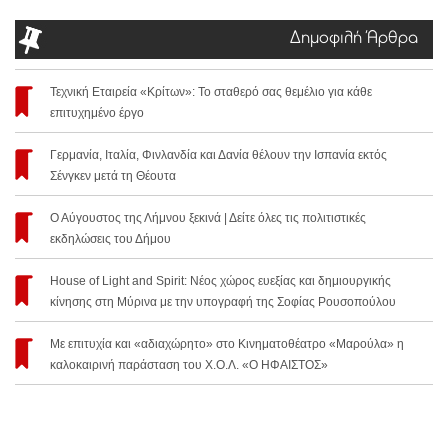
Δημοφιλή Άρθρα
Τεχνική Εταιρεία «Κρίτων»: Το σταθερό σας θεμέλιο για κάθε
επιτυχημένο έργο
Γερμανία, Ιταλία, Φινλανδία και Δανία θέλουν την Ισπανία εκτός
Σένγκεν μετά τη Θέουτα
Ο Αύγουστος της Λήμνου ξεκινά | Δείτε όλες τις πολιτιστικές
εκδηλώσεις του Δήμου
House of Light and Spirit: Νέος χώρος ευεξίας και δημιουργικής
κίνησης στη Μύρινα με την υπογραφή της Σοφίας Ρουσοπούλου
Με επιτυχία και «αδιαχώρητο» στο Κινηματοθέατρο «Μαρούλα» η
καλοκαιρινή παράσταση του Χ.Ο.Λ. «Ο ΗΦΑΙΣΤΟΣ»