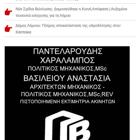
Νέα Σχέδια Βελτίωσης: Δημοσιεύθηκε η Κοινή Απόφαση | Αυξημένα
ποσοστά ενίσχυσης για τη Λήμνο
Δήμος Λήμνου: Πλήρης αποκατάσταση της υδροδότησης στον
Κάσπακα