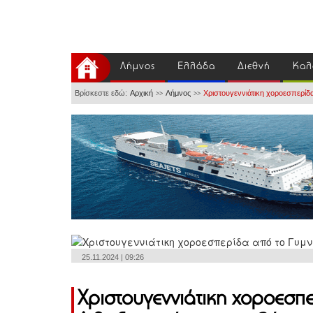
Λήμνος
Ελλάδα
Διεθνή
Καλ
Βρίσκεστε εδώ:
Αρχική
Λήμνος
Χριστουγεννιάτικη χοροεσπερίδ
>>
>>
25.11.2024 | 09:26
Χριστουγεννιάτικη χοροεσπ