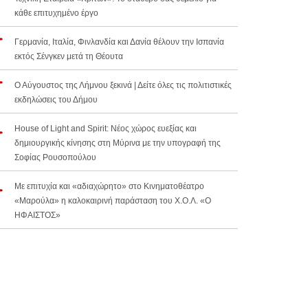
κάθε επιτυχημένο έργο
Γερμανία, Ιταλία, Φινλανδία και Δανία θέλουν την Ισπανία
εκτός Σένγκεν μετά τη Θέουτα
Ο Αύγουστος της Λήμνου ξεκινά | Δείτε όλες τις πολιτιστικές
εκδηλώσεις του Δήμου
House of Light and Spirit: Νέος χώρος ευεξίας και
δημιουργικής κίνησης στη Μύρινα με την υπογραφή της
Σοφίας Ρουσοπούλου
Με επιτυχία και «αδιαχώρητο» στο Κινηματοθέατρο
«Μαρούλα» η καλοκαιρινή παράσταση του Χ.Ο.Λ. «Ο
ΗΦΑΙΣΤΟΣ»