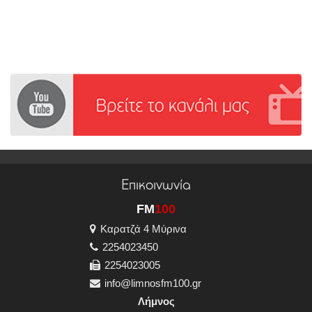
Επικοινωνία
FM
100
Καρατζά 4 Μύρινα
2254023450
2254023005
info@limnosfm100.gr
Λήμνος