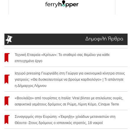
Δημοφιλή Άρθρα
Τεχνική Εταιρεία «Κρίτων»: Το σταθερό σας θεμέλιο για κάθε
επιτυχημένο έργο
Ισχυρό pressing Γεωργιάδη στη Γεώργα για οικονομικά κίνητρα στους
γιατρούς: «Θα δυσκολευτούμε να βρούμε καρδιολόγο» | Τι απάντησε
η Δήμαρχος Λήμνου
«Βουλιάζει» από τουρίστες η Ιταλία: Viral βίντεο με ατελείωτες ουρές,
ασφυκτικά γεμάτους δρόμους σε Ρώμη, Λίμνη Κόμο, Cinque Terre
Συναγερμός στην Ευρώπη: «Έκρηξη» χιλιάδων μεταναστών στη
Θέουτα -Στους δρόμους ο ισπανικός στρατός, 18 νεκροί