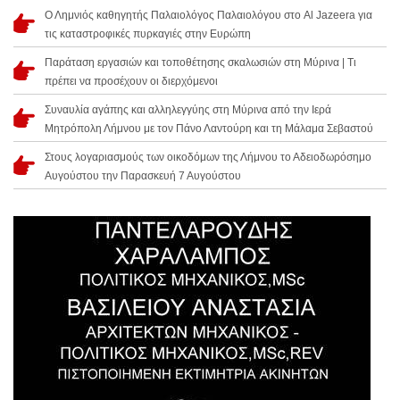
Ο Λημνιός καθηγητής Παλαιολόγος Παλαιολόγου στο Al Jazeera για
τις καταστροφικές πυρκαγιές στην Ευρώπη
Παράταση εργασιών και τοποθέτησης σκαλωσιών στη Μύρινα | Τι
πρέπει να προσέχουν οι διερχόμενοι
Συναυλία αγάπης και αλληλεγγύης στη Μύρινα από την Ιερά
Μητρόπολη Λήμνου με τον Πάνο Λαντούρη και τη Μάλαμα Σεβαστού
Στους λογαριασμούς των οικοδόμων της Λήμνου το Αδειοδωρόσημο
Αυγούστου την Παρασκευή 7 Αυγούστου