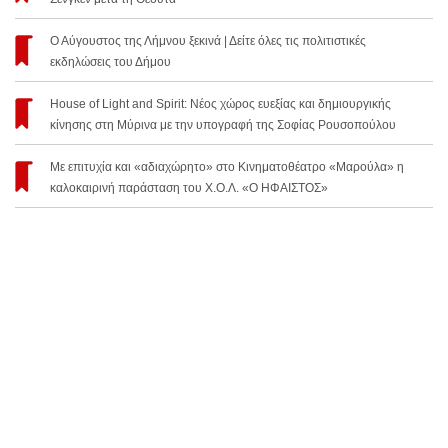
Ο Αύγουστος της Λήμνου ξεκινά | Δείτε όλες τις πολιτιστικές
εκδηλώσεις του Δήμου
House of Light and Spirit: Νέος χώρος ευεξίας και δημιουργικής
κίνησης στη Μύρινα με την υπογραφή της Σοφίας Ρουσοπούλου
Με επιτυχία και «αδιαχώρητο» στο Κινηματοθέατρο «Μαρούλα» η
καλοκαιρινή παράσταση του Χ.Ο.Λ. «Ο ΗΦΑΙΣΤΟΣ»