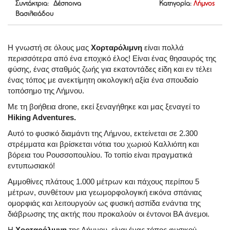
Συντάκτρια: Δέσποινα
Κατηγορία:
Λήμνος
Βασιλειάδου
Η γνωστή σε όλους μας
Χορταρόλιμνη
είναι πολλά
περισσότερα από ένα εποχικό έλος! Είναι ένας θησαυρός της
φύσης, ένας σταθμός ζωής για εκατοντάδες είδη και εν τέλει
ένας τόπος με ανεκτίμητη οικολογική αξία ένα σπουδαίο
τοπόσημο της Λήμνου.
Με τη βοήθεια drone, εκεί ξεναγήθηκε και μας ξεναγεί το
Hiking Adventures.
Αυτό το φυσικό διαμάντι της Λήμνου, εκτείνεται σε 2.300
στρέμματα και βρίσκεται νότια του χωριού Καλλιόπη και
βόρεια του Ρουσσοπουλίου. Το τοπίο είναι πραγματικά
εντυπωσιακό!
Αμμοθίνες πλάτους 1.000 μέτρων και πάχους περίπου 5
μέτρων, συνθέτουν μια γεωμορφολογική εικόνα σπάνιας
ομορφιάς και λειτουργούν ως
φυσική ασπίδα ενάντια της
διάβρωσης της ακτής που προκαλούν οι έντονοι ΒΑ άνεμοι.
Η
Χορταρόλιμνη
της Λήμνου, είναι ένας τόπος φυσικού