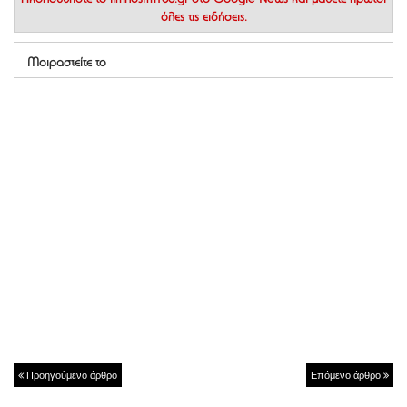
Ακολουθήστε το
limnosfm100.gr στο Google News
και μάθετε πρώτοι
όλες τις ειδήσεις.
Μοιραστείτε το
Προηγούμενο άρθρο
Επόμενο άρθρο