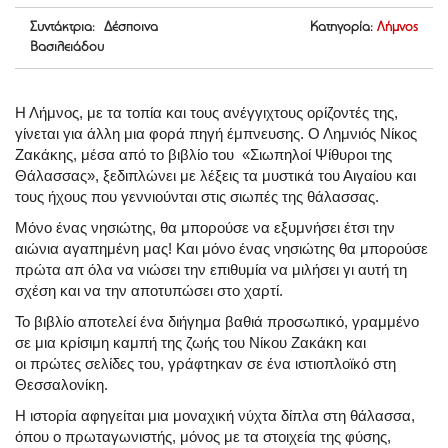
Συντάκτρια: Δέσποινα
Κατηγορία:
Λήμνος
Βασιλειάδου
Η Λήμνος, με τα τοπία και τους ανέγγιχτους ορίζοντές της,
γίνεται για άλλη μια φορά πηγή έμπνευσης. Ο Λημνιός Νίκος
Ζακάκης, μέσα από το βιβλίο του «Σιωπηλοί Ψίθυροι της
Θάλασσας», ξεδιπλώνει με λέξεις τα μυστικά του Αιγαίου και
τους ήχους που γεννιούνται στις σιωπές της θάλασσας.
Μόνο ένας νησιώτης, θα μπορούσε να εξυμνήσει έτσι την
αιώνια αγαπημένη μας!
Και μόνο ένας νησιώτης θα μπορούσε
πρώτα απ όλα να νιώσει την επιθυμία να μιλήσει γι αυτή τη
σχέση και να την αποτυπώσει στο χαρτί.
Το βιβλίο αποτελεί ένα διήγημα βαθιά προσωπικό, γραμμένο
σε μια κρίσιμη καμπή της ζωής του Νίκου Ζακάκη και
οι
πρώτες σελίδες του, γράφτηκαν σε ένα ιστιοπλοϊκό στη
Θεσσαλονίκη.
Η ιστορία αφηγείται μια μοναχική νύχτα δίπλα στη θάλασσα,
όπου ο πρωταγωνιστής, μόνος με τα στοιχεία της φύσης,