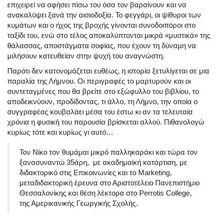
επιχειρεί να αφήσει πίσω του όσα τον βαραίνουν και να
ανακαλύψει ξανά την αισιοδοξία. Το φεγγάρι, οι ψίθυροι των
κυμάτων και ο ήχος της βροχής γίνονται συνοδοιπόροι στο
ταξίδι του, ενώ στο τέλος αποκαλύπτονται μικρά «μυστικά» της
θάλασσας, αποστάγματα σοφίας, που έχουν τη δύναμη να
μιλήσουν κατευθείαν στην ψυχή του αναγνώστη.
Παρότι δεν κατονομάζεται ευθέως, η ιστορία ξετυλίγεται σε μια
παραλία της Λήμνου. Οι περιγραφές το μαρτυρούν και οι
συντεταγμένες που θα βρείτε στο εξώφυλλο του βιβλίου, το
αποδεικνύουν, προδίδοντας, τι άλλο, τη Λήμνο, την οποία ο
συγγραφέας κουβαλάει μέσα του έστω κι αν τα τελευταία
χρόνια η φυσική του παρουσία βρίσκεται αλλού. Πιθανολογώ
κυρίως τότε και κυρίως γι αυτό…
Τον Νίκο τον θυμάμαι μικρό παλληκαράκι και τώρα τον
ξανασυναντώ 35άρη, με ακαδημαϊκή κατάρτιση, με
διδακτορικό στις Επικοινωνίες και το Marketing,
μεταδιδακτορική έρευνα στο Αριστοτέλειο Πανεπιστήμιο
Θεσσαλονίκης και θέση λέκτορα στο Perrotis College,
της Αμερικανικής Γεωργικής Σχολής.