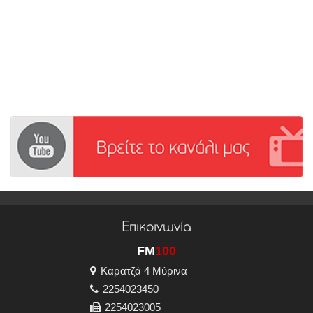
Επικοινωνία
FM
100
Καρατζά 4 Μύρινα
2254023450
2254023005