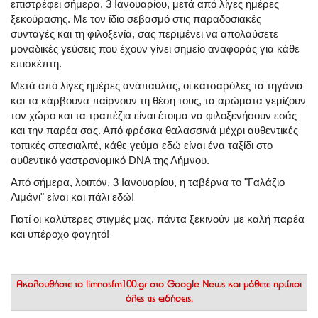
επιστρέφει σήμερα, 3 Ιανουαρίου, μετά από λίγες ημέρες
ξεκούρασης. Με τον ίδιο σεβασμό στις παραδοσιακές
συνταγές και τη φιλοξενία, σας περιμένει να απολαύσετε
μοναδικές γεύσεις που έχουν γίνει σημείο αναφοράς για κάθε
επισκέπτη.
Μετά από λίγες ημέρες ανάπαυλας, οι κατσαρόλες τα τηγάνια
και τα κάρβουνα παίρνουν τη θέση τους, τα αρώματα γεμίζουν
τον χώρο και τα τραπέζια είναι έτοιμα να φιλοξενήσουν εσάς
και την παρέα σας. Από φρέσκα θαλασσινά μέχρι αυθεντικές
τοπικές σπεσιαλιτέ, κάθε γεύμα εδώ είναι ένα ταξίδι στο
αυθεντικό γαστρονομικό DNA της Λήμνου.
Από σήμερα, λοιπόν, 3 Ιανουαρίου, η ταβέρνα το "Γαλάζιο
Λιμάνι" είναι και πάλι εδώ!
Γιατί οι καλύτερες στιγμές μας, πάντα ξεκινούν με καλή παρέα
και υπέροχο φαγητό!
Ακολουθήστε το
limnosfm100.gr στο Google News
και μάθετε πρώτοι
όλες τις ειδήσεις.