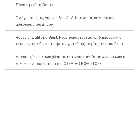
Σένγκεν μετά τη Θέουτα
Ο Αύγουστος της Λήμνου ξεκινά | Δείτε όλες τις πολιτιστικές
εκδηλώσεις του Δήμου
House of Light and Spirit: Νέος χώρος ευεξίας και δημιουργικής
κίνησης στη Μύρινα με την υπογραφή της Σοφίας Ρουσοπούλου
Με επιτυχία και «αδιαχώρητο» στο Κινηματοθέατρο «Μαρούλα» η
καλοκαιρινή παράσταση του Χ.Ο.Λ. «Ο ΗΦΑΙΣΤΟΣ»