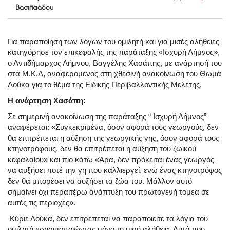
Βασιλειάδου
Για παραποίηση των λόγων του ομιλητή και για μισές αλήθειες
κατηγόρησε τον επικεφαλής της παράταξης «Ισχυρή Λήμνος»,
ο Αντιδήμαρχος Λήμνου, Βαγγέλης Χασάπης, με ανάρτησή του
στα Μ.Κ.Δ, αναφερόμενος στη χθεσινή ανακοίνωση του Θωμά
Λούκα για το θέμα της Ειδικής Περιβαλλοντικής Μελέτης.
Η ανάρτηση Χασάπη:
Σε σημερινή ανακοίνωση της παράταξης “ Ισχυρή Λήμνος”
αναφέρεται: «Συγκεκριμένα, όσον αφορά τους γεωργούς, δεν
θα επιτρέπεται η αύξηση της γεωργικής γης, όσον αφορά τους
κτηνοτρόφους, δεν θα επιτρέπεται η αύξηση του ζωικού
κεφαλαίου» και πιο κάτω «Άρα, δεν πρόκειται ένας γεωργός
να αυξήσει ποτέ την γη που καλλιεργεί, ενώ ένας κτηνοτρόφος
δεν θα μπορέσει να αυξήσει τα ζώα του. Μάλλον αυτό
σημαίνει όχι περαιτέρω ανάπτυξη του πρωτογενή τομέα σε
αυτές τις περιοχές».
Κύριε Λούκα, δεν επιτρέπεται να παραποιείτε τα λόγια του
ομιλητή χρησιμοποιώντας μόνο τη μισή αλήθεια. Αυτό που