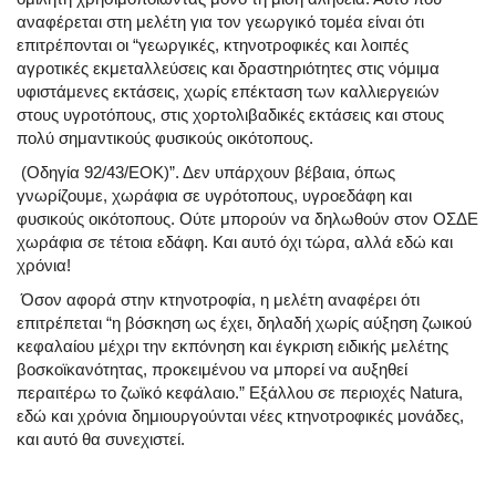
αναφέρεται στη μελέτη για τον γεωργικό τομέα είναι ότι
επιτρέπονται οι “γεωργικές, κτηνοτροφικές και λοιπές
αγροτικές εκμεταλλεύσεις και δραστηριότητες στις νόμιμα
υφιστάμενες εκτάσεις, χωρίς επέκταση των καλλιεργειών
στους υγροτόπους, στις χορτολιβαδικές εκτάσεις και στους
πολύ σημαντικούς φυσικούς οικότοπους.
(Οδηγία 92/43/ΕΟΚ)”. Δεν υπάρχουν βέβαια, όπως
γνωρίζουμε, χωράφια σε υγρότοπους, υγροεδάφη και
φυσικούς οικότοπους. Ούτε μπορούν να δηλωθούν στον ΟΣΔΕ
χωράφια σε τέτοια εδάφη. Και αυτό όχι τώρα, αλλά εδώ και
χρόνια!
Όσον αφορά στην κτηνοτροφία, η μελέτη αναφέρει ότι
επιτρέπεται “η βόσκηση ως έχει, δηλαδή χωρίς αύξηση ζωικού
κεφαλαίου μέχρι την εκπόνηση και έγκριση ειδικής μελέτης
βοσκοϊκανότητας, προκειμένου να μπορεί να αυξηθεί
περαιτέρω το ζωϊκό κεφάλαιο.” Εξάλλου σε περιοχές Natura,
εδώ και χρόνια δημιουργούνται νέες κτηνοτροφικές μονάδες,
και αυτό θα συνεχιστεί.