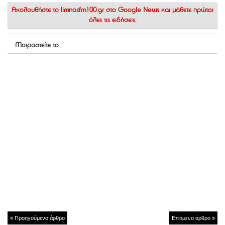
Ακολουθήστε το
limnosfm100.gr στο Google News
και μάθετε πρώτοι
όλες τις ειδήσεις.
Μοιραστείτε το
Προηγούμενο άρθρο
Επόμενο άρθρο