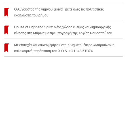
Ο Αύγουστος της Λήμνου ξεκινά | Δείτε όλες τις πολιτιστικές
εκδηλώσεις του Δήμου
House of Light and Spirit: Νέος χώρος ευεξίας και δημιουργικής
κίνησης στη Μύρινα με την υπογραφή της Σοφίας Ρουσοπούλου
Με επιτυχία και «αδιαχώρητο» στο Κινηματοθέατρο «Μαρούλα» η
καλοκαιρινή παράσταση του Χ.Ο.Λ. «Ο ΗΦΑΙΣΤΟΣ»