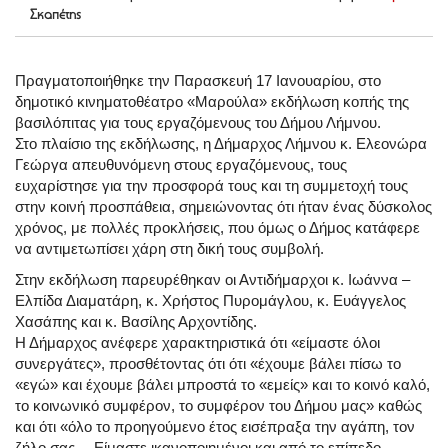
Σκαπέτης
Πραγματοποιήθηκε την Παρασκευή 17 Ιανουαρίου, στο
δημοτικό κινηματοθέατρο «Μαρούλα» εκδήλωση κοπής της
βασιλόπιτας για τους εργαζόμενους του Δήμου Λήμνου.
Στο πλαίσιο της εκδήλωσης, η Δήμαρχος Λήμνου κ. Ελεονώρα
Γεώργα απευθυνόμενη στους εργαζόμενους, τους
ευχαρίστησε για την προσφορά τους και τη συμμετοχή τους
στην κοινή προσπάθεια,
σημειώνοντας ότι ήταν ένας δύσκολος
χρόνος, με πολλές προκλήσεις, που όμως ο Δήμος κατάφερε
να αντιμετωπίσει χάρη στη δική τους συμβολή.
Στην εκδήλωση παρευρέθηκαν οι Αντιδήμαρχοι κ. Ιωάννα –
Ελπίδα Διαματάρη, κ. Χρήστος Πυρομάγλου, κ. Ευάγγελος
Χασάπης και κ. Βασίλης Αρχοντίδης.
Η Δήμαρχος ανέφερε χαρακτηριστικά ότι «είμαστε όλοι
συνεργάτες», προσθέτοντας ότι ότι «έχουμε βάλει πίσω το
«εγώ» και έχουμε βάλει μπροστά το «εμείς» και το κοινό καλό,
το κοινωνικό συμφέρον, το συμφέρον του Δήμου μας» καθώς
και ότι «όλο το προηγούμενο έτος εισέπραξα την αγάπη, τον
ζήλο σας… Είμαστε ικανοποιημένοι και από το επίπεδο