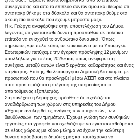
συνεργασίας και από το επίπεδο συντονισμού και θεωρώ ότι
ανταποκριθήκαμε στα δύσκολα και θα ανταποκριθούμε στα
ακόμη πιο δύσκολα που έχουμε μπροστά μας».
Η κ. Γεώργα αναφέρθηκε στην υποστελέχωση του Δήμου,
λέγοντας ότι γίνεται κάθε δυνατή προσπάθεια σε πολιτικό
επίπεδο να ενισχυθεί το ανθρώπινο δυναμικό . Όπως
σημείωσε, «με πολύ κόπο, σε επικοινωνία με το Υπουργείο
Εσωτερικών πετύχαμε την έγκριση πρόσληψης 12 μονίμων
υπαλλήλων για το έτος 2025» και, όπως ανέφερε στη
συνέχεια, μεταξύ αυτών είναι 5 εργάτες καθαριότητας και ένας
κτηνίατρος. Επίσης, θα λειτουργήσει Δημοτική Αστυνομία, με
προσωπικό που θα προσληφθεί μέσω ΑΣΕΠ και στο πλαίσιο
αυτό προετοιμάζεται η στέγαση της υπηρεσίας και ο
απαιτούμενος εξοπλισμός.
Στη συνέχεια η Δήμαρχος πρόσθεσε ότι σχεδιάζεται
αναδιάρθρωση των χώρων στις υπηρεσίες του Δήμου.
«Έχουμε αντιληφθεί τις ανάγκες των υπηρεσιών, των
διευθύνσεων, των τμημάτων. Έχουμε γνώση των συνθηκών
εργασίας στα γραφεία και σχεδιάζουμε να εγκατασταθούμε και
σε νέους χώρους με κύριο μέλημα να έχουν την καλύτερη
δυνατή πρόσβαση οι δημότες μας και ταυτόχρονα να