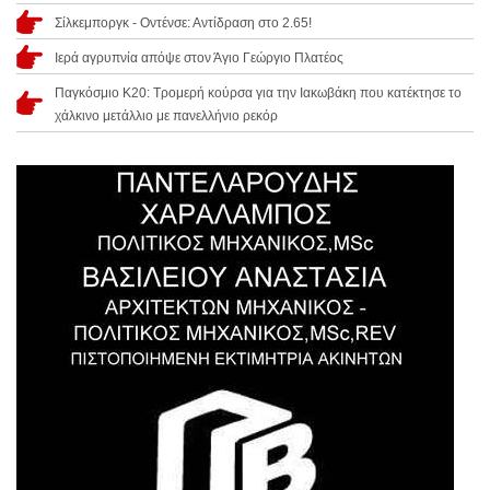
Σίλκεμποργκ - Οντένσε: Αντίδραση στο 2.65!
Ιερά αγρυπνία απόψε στον Άγιο Γεώργιο Πλατέος
Παγκόσμιο Κ20: Τρομερή κούρσα για την Ιακωβάκη που κατέκτησε το
χάλκινο μετάλλιο με πανελλήνιο ρεκόρ