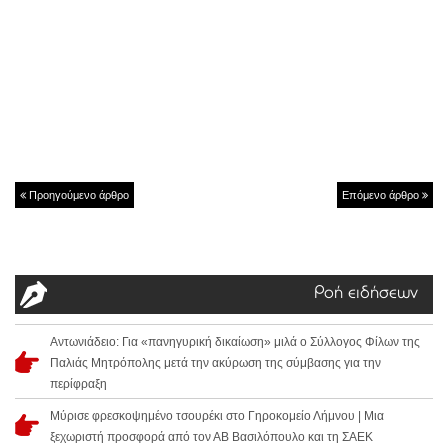
Προηγούμενο άρθρο
Επόμενο άρθρο
Ροή ειδήσεων
Αντωνιάδειο: Για «πανηγυρική δικαίωση» μιλά ο Σύλλογος Φίλων της
Παλιάς Μητρόπολης μετά την ακύρωση της σύμβασης για την
περίφραξη
Μύρισε φρεσκοψημένο τσουρέκι στο Γηροκομείο Λήμνου | Μια
ξεχωριστή προσφορά από τον ΑΒ Βασιλόπουλο και τη ΣΑΕΚ