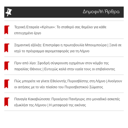
Δημοφιλή Άρθρα
Τεχνική Εταιρεία «Κρίτων»: Το σταθερό σας θεμέλιο για κάθε
επιτυχημένο έργο
Σημαντική εξέλιξη: Επιστρέφει η πρωτοβουλία Μπουμπούρα | Ξανά σε
ισχύ το πρόγραμμα αερομεταφοράς για τη Λήμνο
Πριν από λίγο: Σφοδρή σύγκρουση οχημάτων στον κόμβο της
παραλίας Θάνους | Ευτυχώς καλά στην υγεία τους οι επιβαίνοντες
Πώς μπορείτε να γίνετε Εθελοντής Πυροσβέστης στη Λήμνο | Ανοίγουν
οι αιτήσεις με το νέο πλαίσιο του Πυροσβεστικού Σώματος
Παναγία Κακαβιώτισσα: Προεόρτια Πανήγυρις στο μοναδικό ασκεπές
εξωκλήσι της Λήμνου | Η μεταφορά της εικόνας