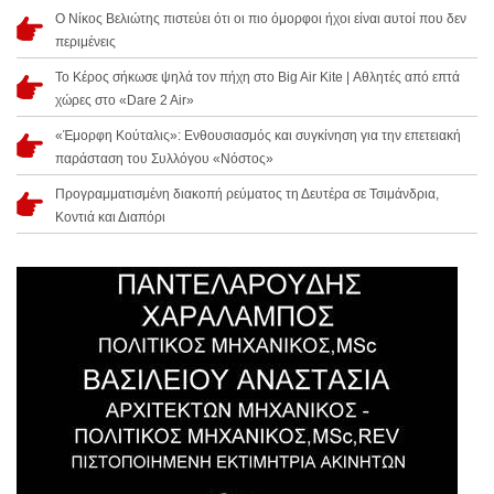
Ο Νίκος Βελιώτης πιστεύει ότι οι πιο όμορφοι ήχοι είναι αυτοί που δεν
περιμένεις
Το Κέρος σήκωσε ψηλά τον πήχη στο Big Air Kite | Αθλητές από επτά
χώρες στο «Dare 2 Air»
«Έμορφη Κούταλις»: Ενθουσιασμός και συγκίνηση για την επετειακή
παράσταση του Συλλόγου «Νόστος»
Προγραμματισμένη διακοπή ρεύματος τη Δευτέρα σε Τσιμάνδρια,
Κοντιά και Διαπόρι