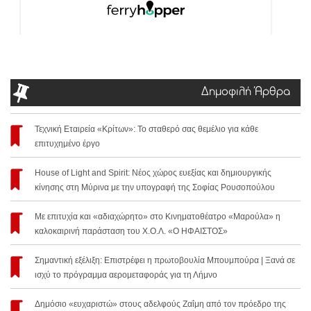
Δημοφιλή Άρθρα
Τεχνική Εταιρεία «Κρίτων»: Το σταθερό σας θεμέλιο για κάθε
επιτυχημένο έργο
House of Light and Spirit: Νέος χώρος ευεξίας και δημιουργικής
κίνησης στη Μύρινα με την υπογραφή της Σοφίας Ρουσοπούλου
Με επιτυχία και «αδιαχώρητο» στο Κινηματοθέατρο «Μαρούλα» η
καλοκαιρινή παράσταση του Χ.Ο.Λ. «Ο ΗΦΑΙΣΤΟΣ»
Σημαντική εξέλιξη: Επιστρέφει η πρωτοβουλία Μπουμπούρα | Ξανά σε
ισχύ το πρόγραμμα αερομεταφοράς για τη Λήμνο
Δημόσιο «ευχαριστώ» στους αδελφούς Ζαΐμη από τον πρόεδρο της