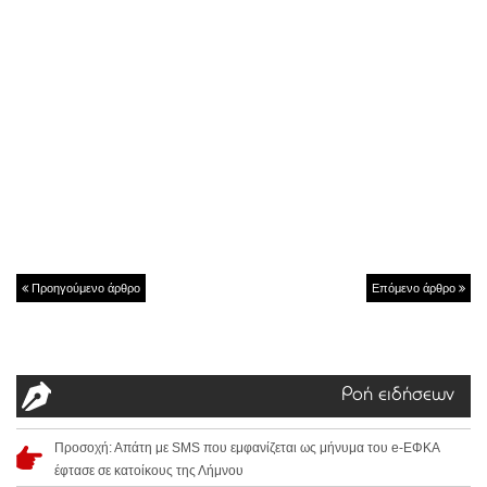
Προηγούμενο άρθρο
Επόμενο άρθρο
Ροή ειδήσεων
Προσοχή: Απάτη με SMS που εμφανίζεται ως μήνυμα του e-ΕΦΚΑ
έφτασε σε κατοίκους της Λήμνου